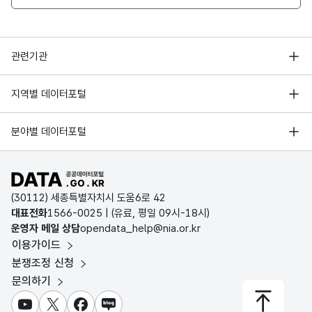
행정안전부
관련기관
한국지능정보사회진흥원
서울 열린데이터광장
지역별 데이터포털
오픈데이터포럼
경기데이터드림
기상자료개방포털
국가정보자원관리원
분야별 데이터포털
부산데이터웨이브
국토교통부 공간정보오픈플랫폼
한국지역정보개발원
D-데이터허브
공공데이터포털 바로가기
환경부 환경데이터포털
인천데이터포털
(30112) 세종특별자치시 도움6로 42
문화데이터광장
대표전화
1566-0025
| (유료, 평일 09시-18시)
울산광역시 데이터포털
운영자 메일 상담
opendata_help@nia.or.kr
농림축산식품 공공데이터포털
이용가이드
전남광주통합특별시 빅데이터 플랫폼
보건의료빅데이터개방시스템
분쟁조정 신청
대전광역시 데이터포털
문의하기
식품의약품안전처 데이터포털
세종특별자치시 데이터포털
교육통계서비스