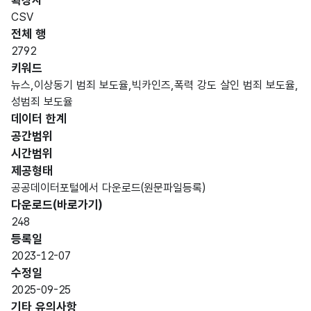
확장자
인분
터타
명
(영문
설명
길이
방식
류
입
CSV
명)
전체 행
데이터 항목 표로 항목명, 항목명(영문명), 항목 설명, 도메인분류
2792
가변
키워드
문자
뉴스,이상동기 범죄 보도율,빅카인즈,폭력 강도 살인 범죄 보도율,
보도
형
성범죄 보도율
날짜
20
일자
(VAR
데이터 한계
CHA
공간범위
R)
시간범위
제공형태
이상
이상
가변
공공데이터포털에서 다운로드(원문파일등록)
동기
동기
문자
다운로드(바로가기)
범죄
(묻지
형
248
보도
마)
20
(VAR
등록일
율
범죄
CHA
2023-12-07
(퍼센
보도
R)
수정일
트)
비율
2025-09-25
기타 유의사항