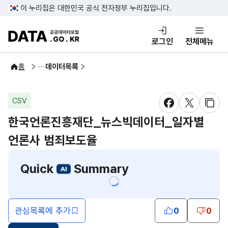
콘텐츠 바로가기
푸터 바로가기
이 누리집은 대한민국 공식 전자정부 누리집입니다.
DATA.GO.KR 공공데이터포털
로그인
전체메뉴
공공데이터
홈
데이터목록
CSV
새창 열림
새창 열림
새창
한국언론진흥재단_뉴스빅데이터_일자별
언론사 범죄보도율
Quick
Summary
관심목록에 추가
0
0