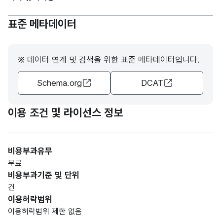
폭력
강도
폭력,
가변
표준 메타데이터
살인
강도,
문자
범죄
살인
형
20
보도
범죄
(VAR
율
※ 데이터 연계 및 검색을 위한 표준 메타데이터입니다.
보도
CHA
(퍼센
비율
R)
Schema.org
DCAT
트)
성범
가변
이용 조건 및 라이선스 정보
죄
성범
문자
보도
죄
형
20
율
보도
(VAR
비용부과유무
(퍼센
비율
CHA
무료
트)
R)
비용부과기준 및 단위
건
이용허락범위
이용허락범위 제한 없음