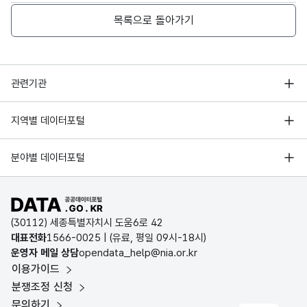
2016-02-28
0
5.940594059
목록으로 돌아가기
2016-02-29
0
18.83116883
행정안전부
관련기관
2016-03-01
0
5
한국지능정보사회진흥원
서울 열린데이터광장
2016-03-02
0.689655172
6.896551724
지역별 데이터포털
오픈데이터포럼
경기데이터드림
2016-03-03
0
12.4260355
기상자료개방포털
국가정보자원관리원
분야별 데이터포털
부산데이터웨이브
국토교통부 공간정보오픈플랫폼
한국지역정보개발원
2016-03-04
0
9.392265193
D-데이터허브
공공데이터포털 바로가기
환경부 환경데이터포털
인천데이터포털
2016-03-05
0
19.40298507
(30112) 세종특별자치시 도움6로 42
문화데이터광장
대표전화
1566-0025
| (유료, 평일 09시-18시)
울산광역시 데이터포털
운영자 메일 상담
opendata_help@nia.or.kr
2016-03-06
0
17.89473684
농림축산식품 공공데이터포털
이용가이드
전남광주통합특별시 빅데이터 플랫폼
보건의료빅데이터개방시스템
분쟁조정 신청
2016-03-07
0
13.18681319
대전광역시 데이터포털
문의하기