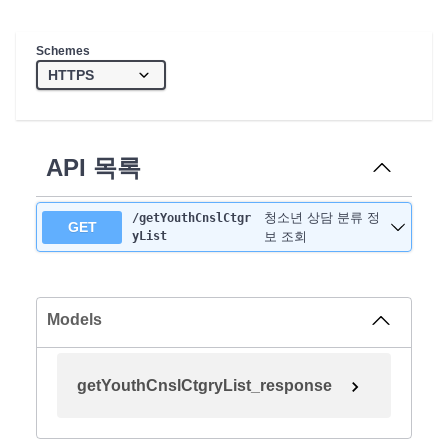
Schemes
API 목록
청소년 상담 분류 정
/getYouthCnslCtgr
GET
yList
보 조회
Models
getYouthCnslCtgryList_response