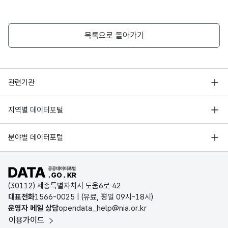
목록으로 돌아가기
행정안전부
관련기관
한국지능정보사회진흥원
서울 열린데이터광장
지역별 데이터포털
오픈데이터포럼
경기데이터드림
기상자료개방포털
국가정보자원관리원
분야별 데이터포털
부산데이터웨이브
국토교통부 공간정보오픈플랫폼
한국지역정보개발원
D-데이터허브
공공데이터포털 바로가기
환경부 환경데이터포털
인천데이터포털
(30112) 세종특별자치시 도움6로 42
문화데이터광장
대표전화
1566-0025
| (유료, 평일 09시-18시)
울산광역시 데이터포털
운영자 메일 상담
opendata_help@nia.or.kr
농림축산식품 공공데이터포털
이용가이드
전남광주통합특별시 빅데이터 플랫폼