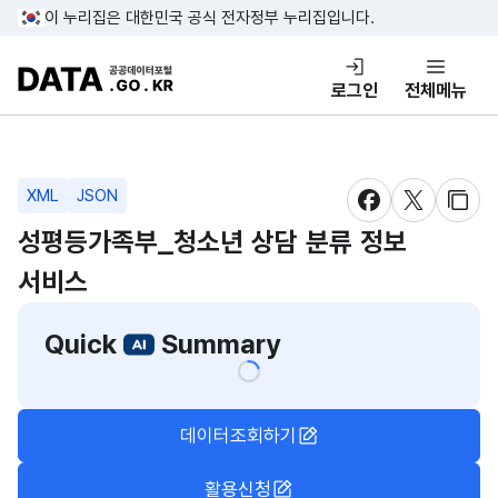
콘텐츠 바로가기
푸터 바로가기
이 누리집은 대한민국 공식 전자정부 누리집입니다.
DATA.GO.KR 공공데이터포털
로그인
전체메뉴
XML
JSON
새창 열림
새창 열림
새창
성평등가족부_청소년 상담 분류 정보
서비스
Quick
Summary
데이터조회하기
활용신청