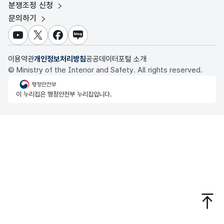
보건의료빅데이터개방시스템
분쟁조정 신청
대전광역시 데이터포털
문의하기
식품의약품안전처 데이터포털
세종특별자치시 데이터포털
교육통계서비스
유튜브
X
페이스북
블로그
충청북도 데이터허브
이용약관
개인정보처리방침
공공데이터포털 소개
© Ministry of the Interior and Safety. All rights reserved.
행정안전부
이 누리집은 행정안전부 누리집입니다.