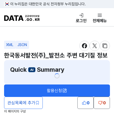
콘텐츠 바로가기
푸터 바로가기
이 누리집은 대한민국 공식 전자정부 누리집입니다.
DATA.GO.KR 공공데이터포털
로그인
전체메뉴
XML
JSON
새창 열림
새창 열림
새창
한국동서발전(주)_발전소 주변 대기질 정보
Quick
Summary
활용신청
관심목록에 추가
0
0
이 페이지의 구성