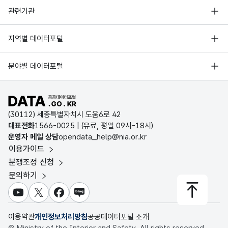
행정안전부
관련기관
한국지능정보사회진흥원
서울 열린데이터광장
지역별 데이터포털
오픈데이터포럼
경기데이터드림
기상자료개방포털
국가정보자원관리원
분야별 데이터포털
부산데이터웨이브
국토교통부 공간정보오픈플랫폼
한국지역정보개발원
D-데이터허브
공공데이터포털 바로가기
환경부 환경데이터포털
인천데이터포털
(30112) 세종특별자치시 도움6로 42
문화데이터광장
대표전화
1566-0025
| (유료, 평일 09시-18시)
울산광역시 데이터포털
운영자 메일 상담
opendata_help@nia.or.kr
농림축산식품 공공데이터포털
이용가이드
전남광주통합특별시 빅데이터 플랫폼
보건의료빅데이터개방시스템
분쟁조정 신청
대전광역시 데이터포털
문의하기
식품의약품안전처 데이터포털
세종특별자치시 데이터포털
교육통계서비스
유튜브
X
페이스북
블로그
충청북도 데이터허브
이용약관
개인정보처리방침
공공데이터포털 소개