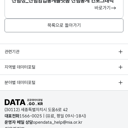
산림청_산림임업통계플랫폼 산림통계 인포그래픽
바로가기
목록으로 돌아가기
행정안전부
관련기관
한국지능정보사회진흥원
서울 열린데이터광장
지역별 데이터포털
오픈데이터포럼
경기데이터드림
기상자료개방포털
국가정보자원관리원
분야별 데이터포털
부산데이터웨이브
국토교통부 공간정보오픈플랫폼
한국지역정보개발원
D-데이터허브
공공데이터포털 바로가기
환경부 환경데이터포털
인천데이터포털
(30112) 세종특별자치시 도움6로 42
문화데이터광장
대표전화
1566-0025
| (유료, 평일 09시-18시)
울산광역시 데이터포털
운영자 메일 상담
opendata_help@nia.or.kr
농림축산식품 공공데이터포털