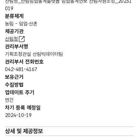
산림청_산림임업통계플랫폼 임업통계연보 산림자원조성_20231
019
분류체계
농림 - 임업·산촌
제공기관
산림청
관리부서명
기획조정관실 산림빅데이터팀
관리부서 전화번호
042-481-4167
보유근거
수집방법
업데이트 주기
연간
차기 등록 예정일
2024-10-19
상세 및 제공정보