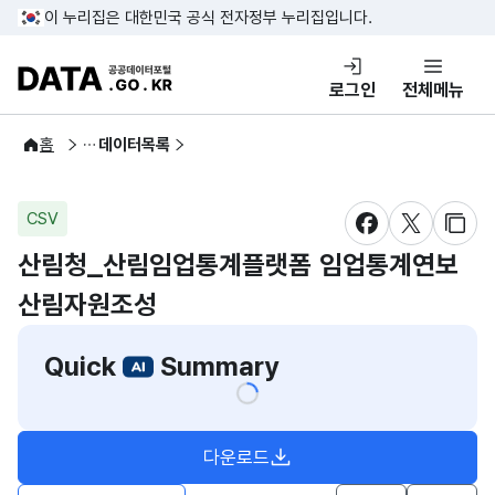
콘텐츠 바로가기
푸터 바로가기
이 누리집은 대한민국 공식 전자정부 누리집입니다.
DATA.GO.KR 공공데이터포털
로그인
전체메뉴
공공데이터
홈
데이터목록
CSV
새창 열림
새창 열림
새창
산림청_산림임업통계플랫폼 임업통계연보
산림자원조성
Quick
Summary
다운로드