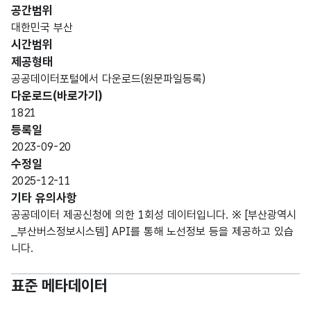
번호
번호
(VAR
공간범위
CHA
대한민국 부산
R)
시간범위
제공형태
가변
공공데이터포털에서 다운로드(원문파일등록)
문자
정류
정류
다운로드(바로가기)
형
장순
장순
2
1821
(VAR
서
서
등록일
CHA
2023-09-20
R)
수정일
2025-12-11
가변
기타 유의사항
문자
정류
정류
공공데이터 제공신청에 의한 1회성 데이터입니다. ※ [부산광역시
형
장코
장코
7
_부산버스정보시스템] API를 통해 노선정보 등을 제공하고 있습
(VAR
드
드
니다.
CHA
R)
표준 메타데이터
가변