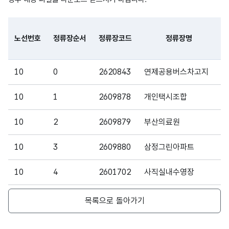
가변
문자
노선번호
정류장순서
정류장코드
정류장명
승차
승차
형
5
합계
합계
(VAR
파일 데이터의 일부 내용의 표로 센터명, 프로그램명, 강습요일,
10
0
2620843
연제공용버스차고지
CHA
R)
10
1
2609878
개인택시조합
가변
10
2
2609879
부산의료원
문자
하차
하차
형
5
10
3
2609880
삼정그린아파트
합계
합계
(VAR
CHA
10
4
2601702
R)
사직실내수영장
오전4
10
5
오전4
2612384
아시아드주경기장
목록으로 돌아가기
시00
시00
가변
분_
분_
문자
10
6
2620841
사직119안전센터