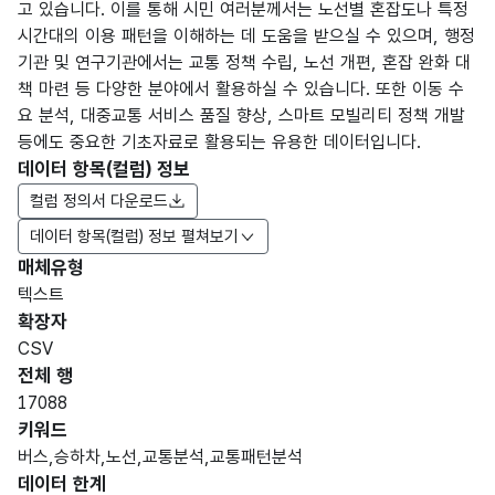
고 있습니다. 이를 통해 시민 여러분께서는 노선별 혼잡도나 특정
시간대의 이용 패턴을 이해하는 데 도움을 받으실 수 있으며, 행정
기관 및 연구기관에서는 교통 정책 수립, 노선 개편, 혼잡 완화 대
책 마련 등 다양한 분야에서 활용하실 수 있습니다. 또한 이동 수
요 분석, 대중교통 서비스 품질 향상, 스마트 모빌리티 정책 개발
등에도 중요한 기초자료로 활용되는 유용한 데이터입니다.
데이터 항목(컬럼) 정보
컬럼 정의서 다운로드
데이터 항목(컬럼) 정보 펼쳐보기
매체유형
항목
텍스트
도메
데이
항목
명
항목
최대
표현
확장자
인분
터타
명
(영문
설명
길이
방식
류
입
CSV
명)
전체 행
데이터 항목 표로 항목명, 항목명(영문명), 항목 설명, 도메인분류
17088
가변
키워드
문자
버스,승하차,노선,교통분석,교통패턴분석
노선
노선
형
데이터 한계
10