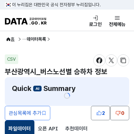
콘텐츠 바로가기
푸터 바로가기
이 누리집은 대한민국 공식 전자정부 누리집입니다.
DATA.GO.KR 공공데이터포털
로그인
전체메뉴
공공데이터
홈
데이터목록
CSV
새창 열림
새창 열림
새창
부산광역시_버스노선별 승하차 정보
Quick
Summary
관심목록에 추가
2
0
파일데이터
오픈 API
추천데이터
선택됨