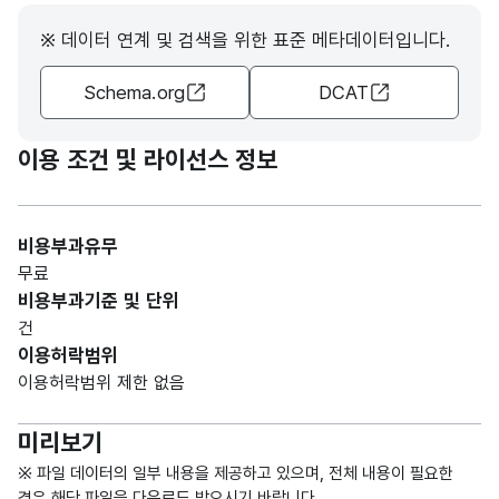
문자
※ 데이터 연계 및 검색을 위한 표준 메타데이터입니다.
정류
정류
형
50
장명
장명
(VAR
Schema.org
DCAT
CHA
R)
이용 조건 및 라이선스 정보
가변
문자
선탑
정류
형
건수
5
비용부과유무
장명
(VAR
합계
무료
CHA
비용부과기준 및 단위
R)
건
이용허락범위
가변
이용허락범위 제한 없음
문자
후탑
정류
형
건수
5
미리보기
장명
(VAR
합계
CHA
※ 파일 데이터의 일부 내용을 제공하고 있으며, 전체 내용이 필요한
R)
경우 해당 파일을 다운로드 받으시기 바랍니다.