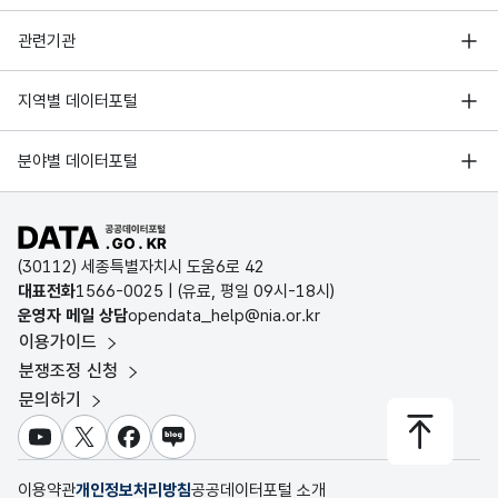
승차
승차
형
5
행정안전부
건수
건수
(VAR
10
7
2610528
사직여중
관련기관
(선탑
(선탑
CHA
한국지능정보사회진흥원
_
_
R)
10
8
2610529
사직여고
서울 열린데이터광장
지역별 데이터포털
후탑)
후탑)
오픈데이터포럼
경기데이터드림
10
9
2610530
사직중학교
기상자료개방포털
국가정보자원관리원
분야별 데이터포털
가변
부산데이터웨이브
오전4
오전4
국토교통부 공간정보오픈플랫폼
문자
한국지역정보개발원
10
10
2614053
사직초등학교
시00
시00
D-데이터허브
형
공공데이터포털 바로가기
환경부 환경데이터포털
분_
분_
5
(VAR
10
11
2610532
사직2동주민센터
인천데이터포털
하차
하차
(30112) 세종특별자치시 도움6로 42
CHA
문화데이터광장
대표전화
건수
1566-0025
| (유료, 평일 09시-18시)
건수
울산광역시 데이터포털
R)
10
12
2610533
삼익아파트
운영자 메일 상담
opendata_help@nia.or.kr
농림축산식품 공공데이터포털
이용가이드
전남광주통합특별시 빅데이터 플랫폼
오전4
오전4
보건의료빅데이터개방시스템
10
13
2610534
국민시장
분쟁조정 신청
대전광역시 데이터포털
시30
시30
가변
문의하기
식품의약품안전처 데이터포털
분_
분_
문자
10
14
2601521
사직야구장
세종특별자치시 데이터포털
승차
승차
형
교육통계서비스
유튜브
X
페이스북
블로그
5
충청북도 데이터허브
건수
건수
(VAR
10
15
2601641
사직운동장
이용약관
개인정보처리방침
공공데이터포털 소개
(선탑
(선탑
CHA