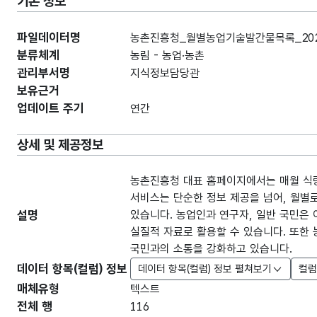
기본 정보
파일데이터명
농촌진흥청_월별농업기술발간물목록_202
분류체계
농림 - 농업·농촌
관리부서명
지식정보담당관
보유근거
업데이트 주기
연간
상세 및 제공정보
농촌진흥청 대표 홈페이지에서는 매월 식량
서비스는 단순한 정보 제공을 넘어, 월별
설명
있습니다. 농업인과 연구자, 일반 국민은 
실질적 자료로 활용할 수 있습니다. 또한
국민과의 소통을 강화하고 있습니다.
데이터 항목(컬럼) 정보
데이터 항목(컬럼) 정보 펼쳐보기
컬럼
매체유형
텍스트
전체 행
116