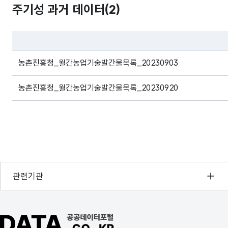
주기성 과거 데이터(
2
)
농업기술
2024-
2024년
제685호
https://lib.rda.go.kr/s
03-12
3,4월호
파일 데이터의 과거 데이터표로 데이터명, 등록일로 구성되어있
농업기술
농촌진흥청_월간농업기술발간물목록_20230903
2023-
2023년
제684호
https://lib.rda.go.kr/s
09-04
9,10월호
농촌진흥청_월간농업기술발간물목록_20230920
농업기술
2023-
2023년
제683호
https://lib.rda.go.kr/s
06-30
7,8월호
농업기술
2023-
2023년
제682호
https://lib.rda.go.kr/s
행정안전부
관련기관
05-02
5,6월호
한국지능정보사회진흥원
농업기술
오픈데이터포럼
2023-
공공데이터포털 바로가기
2023년
제681호
https://lib.rda.go.kr/s
02-28