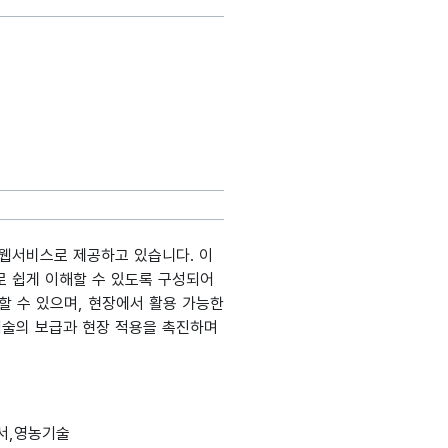
 웹서비스로 제공하고 있습니다. 이
로 쉽게 이해할 수 있도록 구성되어
할 수 있으며, 현장에서 활용 가능한
기술의 보급과 현장 적용을 촉진하며
생성출처
분류
데이터타입
최대길이
표현방식
단위
서,영농기술
정보시스템명