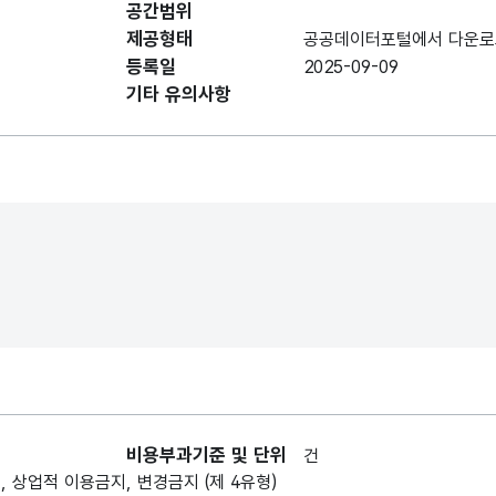
공간범위
데이터 항목 표로 항목명, 항목명(영문명), 항목 
제공형태
공공데이터포털에서 다운로
제목
제목
등록일
2025-09-09
기타 유의사항
등록일
등록일
발간호수
발간호수
발간물경로
발간물경로
비용부과기준 및 단위
건
, 상업적 이용금지, 변경금지 (제 4유형)