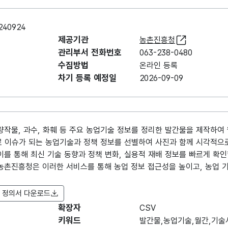
40924
제공기관
농촌진흥청
관리부서 전화번호
063-238-0480
수집방법
온라인 등록
차기 등록 예정일
2026-09-09
작물, 과수, 화훼 등 주요 농업기술 정보를 정리한 발간물을 제작하여
로 이슈가 되는 농업기술과 정책 정보를 선별하여 사진과 함께 시각적으
이를 통해 최신 기술 동향과 정책 변화, 실용적 재배 정보를 빠르게 확인
 농촌진흥청은 이러한 서비스를 통해 농업 정보 접근성을 높이고, 농업 
 정의서 다운로드
확장자
항목명
CSV
항목명
항목 설명
도메인
(영문명)
키워드
발간물,농업기술,월간,기술