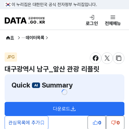
콘텐츠 바로가기
푸터 바로가기
이 누리집은 대한민국 공식 전자정부 누리집입니다.
DATA.GO.KR 공공데이터포털
로그인
전체메뉴
공공데이터
홈
데이터목록
JPG
새창 열림
새창 열림
새창
대구광역시 남구_앞산 관광 리플릿
Quick
Summary
다운로드
관심목록에 추가
0
0