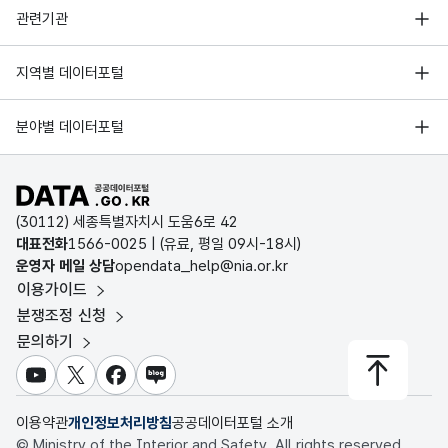
행정안전부
관련기관
한국지능정보사회진흥원
서울 열린데이터광장
지역별 데이터포털
오픈데이터포럼
경기데이터드림
기상자료개방포털
국가정보자원관리원
분야별 데이터포털
부산데이터웨이브
국토교통부 공간정보오픈플랫폼
한국지역정보개발원
D-데이터허브
공공데이터포털 바로가기
환경부 환경데이터포털
인천데이터포털
(30112) 세종특별자치시 도움6로 42
문화데이터광장
대표전화
1566-0025
| (유료, 평일 09시-18시)
울산광역시 데이터포털
운영자 메일 상담
opendata_help@nia.or.kr
농림축산식품 공공데이터포털
이용가이드
전남광주통합특별시 빅데이터 플랫폼
보건의료빅데이터개방시스템
분쟁조정 신청
대전광역시 데이터포털
문의하기
식품의약품안전처 데이터포털
세종특별자치시 데이터포털
교육통계서비스
유튜브
X
페이스북
블로그
충청북도 데이터허브
이용약관
개인정보처리방침
공공데이터포털 소개
© Ministry of the Interior and Safety. All rights reserved.