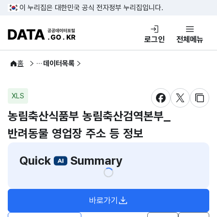
콘텐츠 바로가기
푸터 바로가기
이 누리집은 대한민국 공식 전자정부 누리집입니다.
DATA.GO.KR 공공데이터포털
로그인
전체메뉴
공공데이터
홈
데이터목록
XLS
새창 열림
새창 열림
새창
농림축산식품부 농림축산검역본부_
반려동물 영업장 주소 등 정보
Quick
Summary
바로가기
새창열림