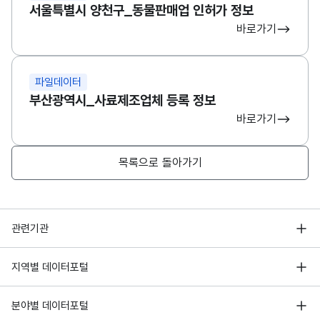
서울특별시 양천구_동물판매업 인허가 정보
바로가기
파일데이터
부산광역시_사료제조업체 등록 정보
바로가기
목록으로 돌아가기
행정안전부
관련기관
한국지능정보사회진흥원
서울 열린데이터광장
지역별 데이터포털
오픈데이터포럼
경기데이터드림
기상자료개방포털
국가정보자원관리원
분야별 데이터포털
부산데이터웨이브