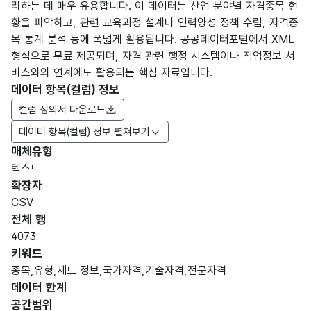
리하는 데 매우 유용합니다. 이 데이터는 산업 분야별 자격종목 현
황을 파악하고, 관련 교육과정 설계나 인력양성 정책 수립, 자격종
목 통계 분석 등에 폭넓게 활용됩니다. 공공데이터포털에서 XML
형식으로 무료 제공되며, 자격 관련 행정 시스템이나 직업정보 서
비스와의 연계에도 활용되는 핵심 자료입니다.
데이터 항목(컬럼) 정보
컬럼 정의서 다운로드
데이터 항목(컬럼) 정보 펼쳐보기
매체유형
항목
텍스트
도메
데이
항목
명
항목
최대
표현
확장자
인분
터타
명
(영문
설명
길이
방식
류
입
CSV
명)
전체 행
데이터 항목 표로 항목명, 항목명(영문명), 항목 설명, 도메인분류
4073
가변
키워드
국가
문자
종목,유형,세트 정보,국가자격,기술자격,전문자격
종목
자격
형
데이터 한계
4
코드
종목
(VAR
공간범위