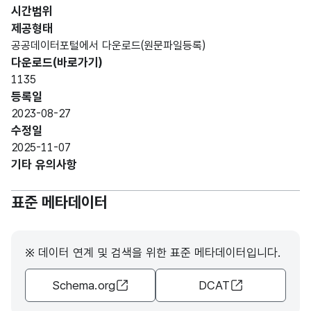
코드
CHA
시간범위
R)
제공형태
공공데이터포털에서 다운로드(원문파일등록)
가변
국가
다운로드(바로가기)
문자
선택
자격
1135
형
분야
선택
4
등록일
(VAR
코드
분야
2023-08-27
CHA
코드
수정일
R)
2025-11-07
기타 유의사항
국가
가변
자격
문자
표준 메타데이터
종목
세트
형
유형
10
번호
(VAR
별
CHA
※ 데이터 연계 및 검색을 위한 표준 메타데이터입니다.
세트
R)
번호
Schema.org
DCAT
국가