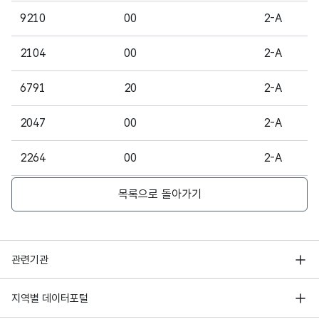
9210
00
2-A
2104
00
2-A
6791
20
2-A
2047
00
2-A
2264
00
2-A
7926
00
2-A
목록으로 돌아가기
1296
00
2-06
행정안전부
관련기관
7889
00
2-A
한국지능정보사회진흥원
서울 열린데이터광장
2491
00
2-A
지역별 데이터포털
오픈데이터포럼