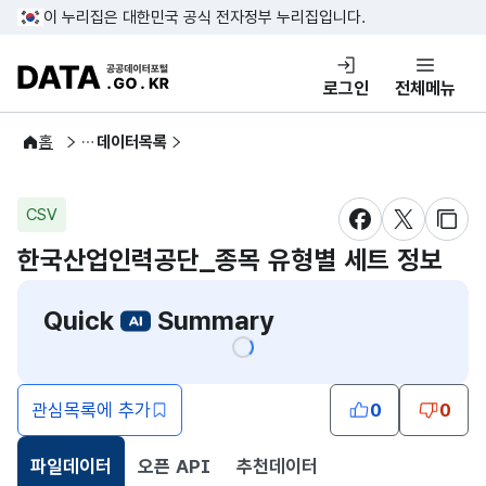
콘텐츠 바로가기
푸터 바로가기
이 누리집은 대한민국 공식 전자정부 누리집입니다.
DATA.GO.KR 공공데이터포털
로그인
전체메뉴
공공데이터
홈
데이터목록
CSV
새창 열림
새창 열림
새창
한국산업인력공단_종목 유형별 세트 정보
Quick
Summary
관심목록에 추가
0
0
파일데이터
오픈 API
추천데이터
선택됨