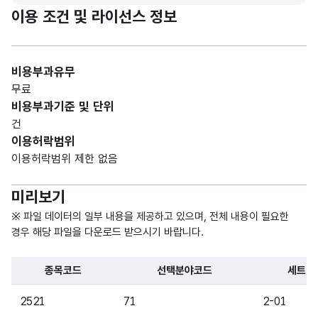
가변
자격
이용 조건 및 라이선스 정보
문자
종목
세트
형
유형
50
명
(VAR
별
CHA
비용부과유무
세트
R)
무료
명
비용부과기준 및 단위
건
이용허락범위
이용허락범위 제한 없음
미리보기
※ 파일 데이터의 일부 내용을 제공하고 있으며, 전체 내용이 필요한
경우 해당 파일을 다운로드 받으시기 바랍니다.
종목코드
선택분야코드
세트번
파일 데이터의 일부 내용의 표로 센터명, 프로그램명, 강습요일,
2521
71
2-01