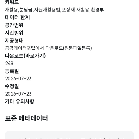
키워드
특별
재활용,분담금,자원재활용법,포장재 재활용,환경부
자치
데이터 한계
도개
공간범위
발공
시간범위
사가
고정
제공형태
재활
문자
공공데이터포털에서 다운로드(원문파일등록)
연도
용
형
8
다운로드(바로가기)
분담
(CHA
248
금을
R)
등록일
납부
2026-07-23
한
수정일
연도
2026-07-23
입니
기타 유의사항
다.
표준 메타데이터
제주
특별
자치