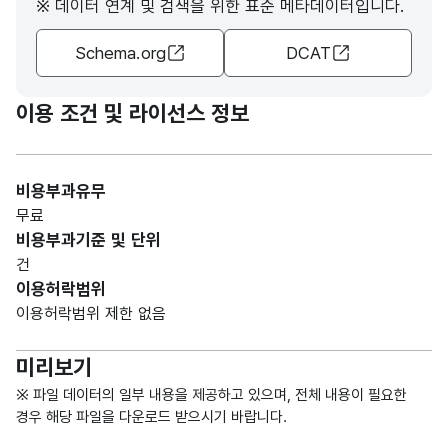
도개
※ 데이터 연계 및 검색을 위한 표준 메타데이터입니다.
발공
Schema.org
DCAT
사가
고정
재활
문자
분기
용
형
8
이용 조건 및 라이선스 정보
분담
(CHA
금을
R)
납부
비용부과유무
한
무료
분기
비용부과기준 및 단위
입니
건
다.
이용허락범위
이용허락범위 제한 없음
제주
특별
미리보기
자치
도개
※ 파일 데이터의 일부 내용을 제공하고 있으며, 전체 내용이 필요한
발공
경우 해당 파일을 다운로드 받으시기 바랍니다.
사가
숫자