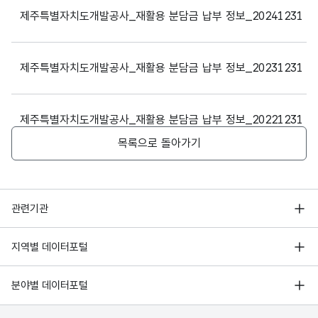
2023
1
11449589
제주특별자치도개발공사_재활용 분담금 납부 정보_20241231
2023
2
13654830
제주특별자치도개발공사_재활용 분담금 납부 정보_20231231
2023
3
12185768
2023
4
12185768
제주특별자치도개발공사_재활용 분담금 납부 정보_20221231
목록으로 돌아가기
2024
1
11537879
2024
2
87906665
행정안전부
관련기관
2024
3
11123274
한국지능정보사회진흥원
서울 열린데이터광장
지역별 데이터포털
2024
4
11123274
오픈데이터포럼
경기데이터드림
기상자료개방포털
국가정보자원관리원
분야별 데이터포털
2025
1
11226925
부산데이터웨이브
국토교통부 공간정보오픈플랫폼
한국지역정보개발원