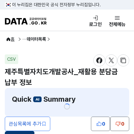
콘텐츠 바로가기
푸터 바로가기
이 누리집은 대한민국 공식 전자정부 누리집입니다.
DATA.GO.KR 공공데이터포털
로그인
전체메뉴
공공데이터
홈
데이터목록
CSV
새창 열림
새창 열림
새창
제주특별자치도개발공사_재활용 분담금
납부 정보
Quick
Summary
관심목록에 추가
0
0