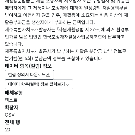
재활용분담금은 제품 포장재의 제조업자 또는 수입업자 및 유통판
매업자에게 그 제품이나 포장재에 대하여 일정량의 재활용의무를
부여하고 이행하지 않을 경우, 재활용에 소요되는 비용 이상의 재
활용부과금을 생산자에게 부과하는 금액입니다.
제주특별자치도개발공사는 「자원재활용법 제27조」에 의거 환경부
인가를 받은 법인인 한국포장재재활용사업공제조합에 납부하고
있습니다.
제주특별자치도개발공사가 납부하는 재활용 분담금 납부 정보로
분기별(연 4회) 분담금액 정보를 포함하고 있습니다.
데이터 항목(컬럼) 정보
컬럼 정의서 다운로드
데이터 항목(컬럼) 정보 펼쳐보기
매체유형
항목
텍스트
도메
데이
항목
명
항목
최대
표현
확장자
인분
터타
명
(영문
설명
길이
방식
류
입
CSV
명)
전체 행
데이터 항목 표로 항목명, 항목명(영문명), 항목 설명, 도메인분류
20
제주