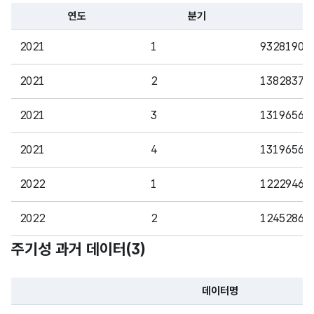
납부
형
연도
분기
분담
한
(NU
8
금
파일 데이터의 일부 내용의 표로 센터명, 프로그램명, 강습요일,
재활
MER
2021
1
93281903
용
IC)
분담
2021
2
13828375
금액
정보
2021
3
13196560
입니
다.
2021
4
13196560
2022
1
12229467
2022
2
12452866
주기성 과거 데이터(
3
)
2022
3
11189631
2022
4
11189631
데이터명
파일 데이터의 과거 데이터표로 데이터명, 등록일로 구성되어있