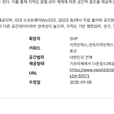
 있다. 이를 통해 지적도 분할·관리 체계에 따른 공간적 참조를 제공하
로 제공되며, GIS 소프트웨어(ArcGIS, QGIS 등)에서 직접 불러와 
어 다른 공간데이터와의 연계성이 높으며, 지적도 기반 행정업무, 연구,
확장자
SHP
지적인덱스,연속지적인덱스
키워드
동산
공간범위
대한민국 전체
제공형태
기관자체에서 다운로드(제공
https://www.vworld.kr
URL
sId=30571
수정일
2025-09-08