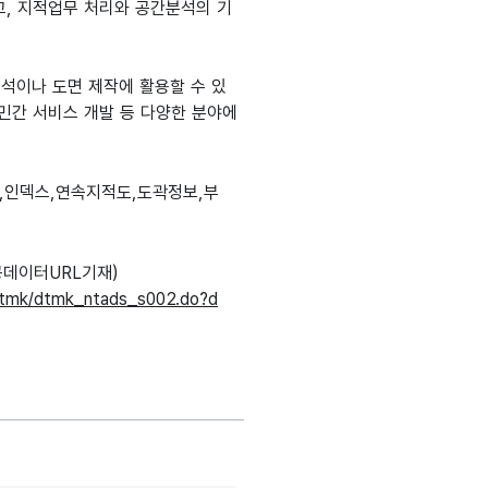
고, 지적업무 처리와 공간분석의 기
공간분석이나 도면 제작에 활용할 수 있
 민간 서비스 개발 등 다양한 분야에
,인덱스,연속지적도,도곽정보,부
데이터URL기재)
/dtmk/dtmk_ntads_s002.do?d