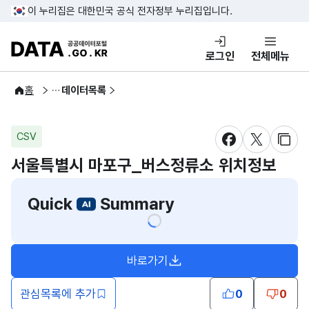
콘텐츠 바로가기
푸터 바로가기
이 누리집은 대한민국 공식 전자정부 누리집입니다.
DATA.GO.KR 공공데이터포털
로그인
전체메뉴
공공데이터
홈
데이터목록
CSV
새창 열림
새창 열림
새창
서울특별시 마포구_버스정류소 위치정보
Quick
Summary
바로가기
새창열림
관심목록에 추가
0
0