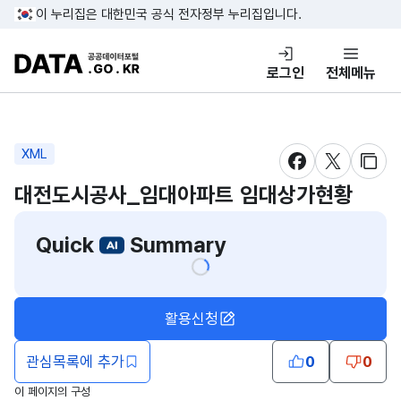
콘텐츠 바로가기
푸터 바로가기
이 누리집은 대한민국 공식 전자정부 누리집입니다.
DATA.GO.KR 공공데이터포털
로그인
전체메뉴
XML
새창 열림
새창 열림
새창
대전도시공사_임대아파트 임대상가현황
Quick
Summary
활용신청
관심목록에 추가
0
0
이 페이지의 구성