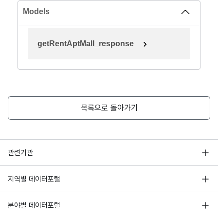
Models
getRentAptMall_response
목록으로 돌아가기
행정안전부
관련기관
한국지능정보사회진흥원
서울 열린데이터광장
지역별 데이터포털
오픈데이터포럼
경기데이터드림
기상자료개방포털
국가정보자원관리원
분야별 데이터포털
부산데이터웨이브