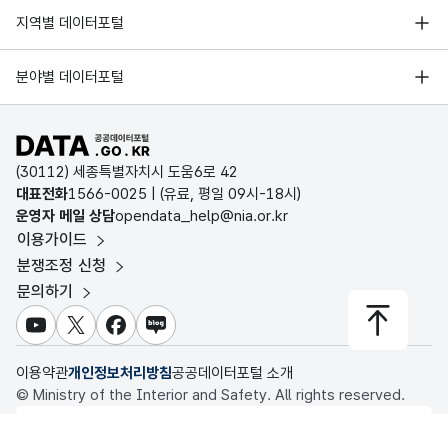
한국지능정보사회진흥원
서울 열린데이터광장
지역별 데이터포털
오픈데이터포럼
경기데이터드림
기상자료개방포털
국가정보자원관리원
분야별 데이터포털
부산데이터웨이브
국토교통부 공간정보오픈플랫폼
한국지역정보개발원
D-데이터허브
공공데이터포털 바로가기
환경부 환경데이터포털
인천데이터포털
(30112) 세종특별자치시 도움6로 42
문화데이터광장
대표전화
1566-0025
| (유료, 평일 09시-18시)
울산광역시 데이터포털
운영자 메일 상담
opendata_help@nia.or.kr
농림축산식품 공공데이터포털
이용가이드
전남광주통합특별시 빅데이터 플랫폼
보건의료빅데이터개방시스템
분쟁조정 신청
대전광역시 데이터포털
문의하기
식품의약품안전처 데이터포털
세종특별자치시 데이터포털
교육통계서비스
유튜브
X
페이스북
블로그
충청북도 데이터허브
이용약관
개인정보처리방침
공공데이터포털 소개
© Ministry of the Interior and Safety. All rights reserved.
행정안전부
이 누리집은 행정안전부 누리집입니다.