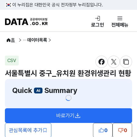
콘텐츠 바로가기
푸터 바로가기
이 누리집은 대한민국 공식 전자정부 누리집입니다.
DATA.GO.KR 공공데이터포털
로그인
전체메뉴
공공데이터
홈
데이터목록
CSV
새창 열림
새창 열림
새창
서울특별시 중구_유치원 환경위생관리 현황
Quick
Summary
바로가기
새창열림
관심목록에 추가
0
0