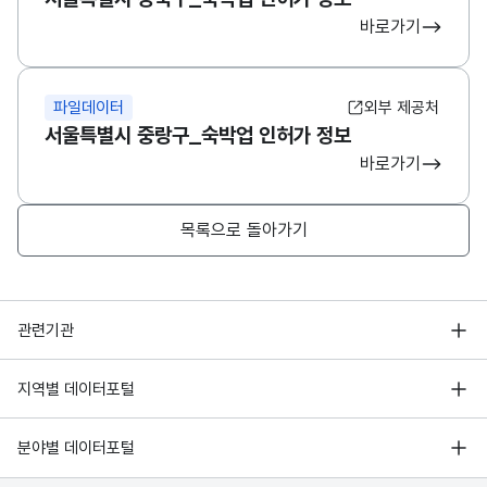
바로가기
파일데이터
외부 제공처
서울특별시 중랑구_숙박업 인허가 정보
바로가기
목록으로 돌아가기
행정안전부
관련기관
한국지능정보사회진흥원
서울 열린데이터광장
지역별 데이터포털
오픈데이터포럼
경기데이터드림
기상자료개방포털
국가정보자원관리원
분야별 데이터포털
부산데이터웨이브
국토교통부 공간정보오픈플랫폼