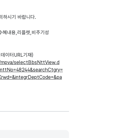
문의하시기 바랍니다.
수혜내용,리플렛,비주기성
데이터URL기재)
r/mpva/selectBbsNttView.d
nttNo=48244&searchCtgry=
hKrwd=&integrDeptCode=&pa