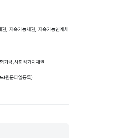
적채권, 지속가능채권, 지속가능연계채
생성출처
데이터타입
최대길이
표현방식
단위
보험기금,사회적가치채권
정보시스템명
DB
설명, 도메인분류, 데이터타입, 최대길이, 표현방식, 단위, 생성출처(
가변문자형
드(원문파일등록)
1000
-
(VARCHAR)
가변문자형
1000
-
(VARCHAR)
가변문자형
1000
-
(VARCHAR)