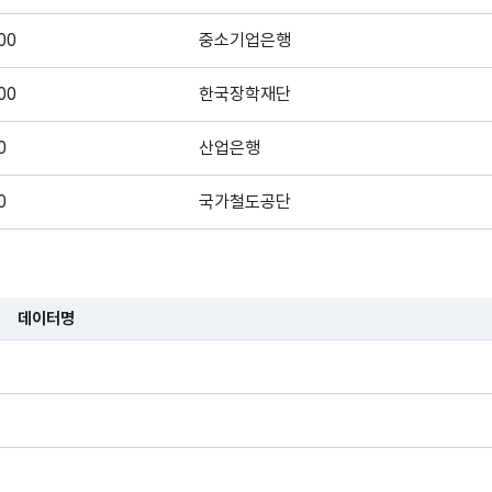
00
중소기업은행
00
한국장학재단
0
산업은행
0
국가철도공단
0
토지주택공사
데이터명
습니다.