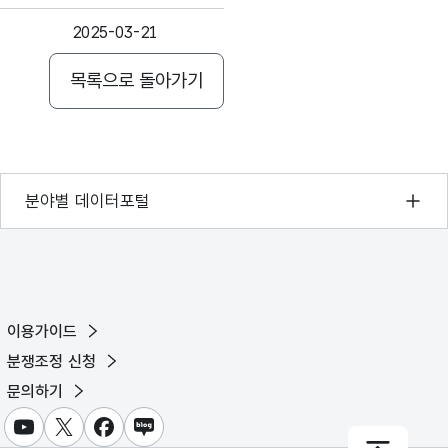
2025-03-21
목록으로 돌아가기
2024-12-23
2024-09-26
2024-06-24
기상자료개방포털
분야별 데이터포털
2024-03-26
국토교통부 공간정보오픈플랫폼
환경부 환경데이터포털
2023-12-13
문화데이터광장
2023-07-18
이용가이드
농림축산식품 공공데이터포털
분쟁조정 신청
2023-03-09
보건의료빅데이터개방시스템
문의하기
식품의약품안전처 데이터포털
유튜브
X
페이스북
블로그