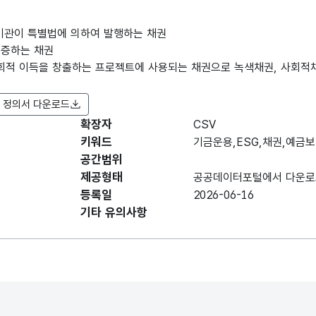
 기관이 특별법에 의하여 발행하는 채권
보증하는 채권
 사회적 이득을 창출하는 프로젝트에 사용되는 채권으로 녹색채권, 사회
 정의서 다운로드
확장자
항목명
CSV
항목명
항목 설명
도메인분류
(영문명)
키워드
기금운용,ESG,채권,예금
공간범위
데이터 항목 표로 항목명, 항목명(영문명), 항목 
제공형태
공공데이터포털에서 다운로
구분
구분
등록일
2026-06-16
기타 유의사항
운용
채권
금액
운용금액
채권
발행기관
발행기관