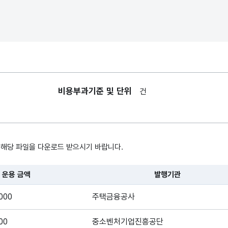
채권종류
채권종류
비용부과기준 및 단위
건
 해당 파일을 다운로드 받으시기 바랍니다.
운용 금액
발행기관
, 시간, 장소로 구성되어있습니다.
000
주택금융공사
00
중소벤처기업진흥공단