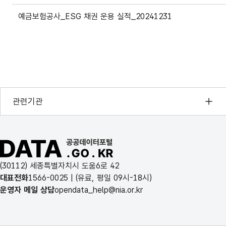
예금보험공사_ESG 채권 운용 실적_20241231
예금보험공사_ESG 채권 운용 실적_20240630
예금보험공사_ESG 채권 운용 실적_20240331
예금보험공사_ESG 채권 운용 실적_20231231
행정안전부
관련기관
예금보험공사_ESG 채권 운용 실적_20230930
한국지능정보사회진흥원
오픈데이터포럼
예금보험공사_ESG 채권 운용 실적_20230630
공공데이터포털 바로가기
국가정보자원관리원
예금보험공사_ESG 채권 운용 실적_20230331
(30112) 세종특별자치시 도움6로 42
한국지역정보개발원
대표전화
1566-0025
| (유료, 평일 09시-18시)
예금보험공사_ESG 채권 운용 실적_20221231
운영자 메일 상담
opendata_help@nia.or.kr