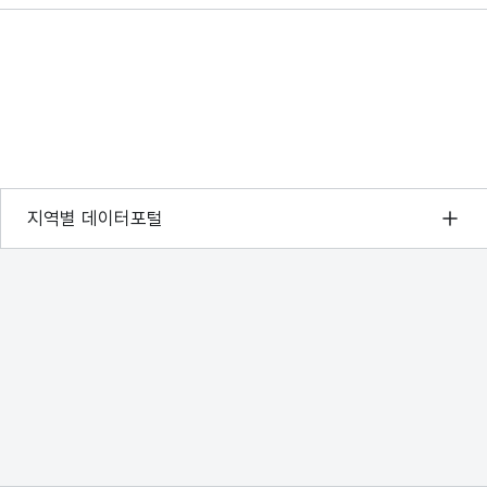
서울 열린데이터광장
지역별 데이터포털
경기데이터드림
부산데이터웨이브
D-데이터허브
인천데이터포털
울산광역시 데이터포털
전남광주통합특별시 빅데이터 플랫폼