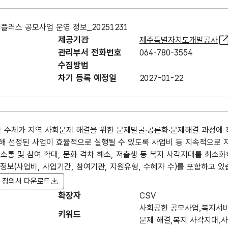
스 공모사업 운영 정보_20251231
제공기관
제주특별자치도개발공사
관리부서 전화번호
064-780-3554
수집방법
차기 등록 예정일
2027-01-22
주체가 지역 사회문제 해결을 위한 문제발굴·공론화·문제해결 과정에 
통해 선정된 사업이 효율적으로 실행될 수 있도록 사업비 등 지속적으로 
, 소통 및 참여 확대, 문화 격차 해소, 저출생 등 복지 사각지대를 최소
 정보(사업비, 사업기간, 참여기관, 지원유형, 수혜자 수)를 포함하고 있
 정의서 다운로드
확장자
항목명
CSV
항목명
항목 설명
(영문명)
사회공헌 공모사업,복지서비
키워드
문제 해결,복지 사각지대,
데이터 항목 표로 항목명, 항목명(영문명), 항목 