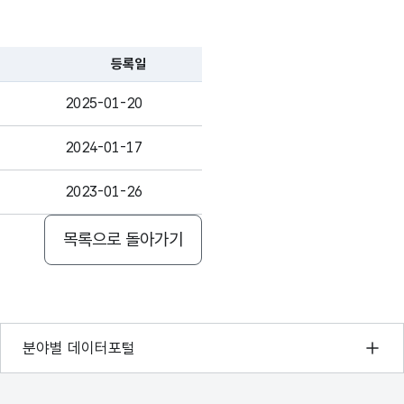
유형
(NUMERIC)
.
등록일
에서
숫자형
2025-01-20
4
-
유형
(NUMERIC)
.
2024-01-17
에서
2023-01-26
숫자형
4
-
자
(NUMERIC)
목록으로 돌아가기
기상자료개방포털
분야별 데이터포털
국토교통부 공간정보오픈플랫폼