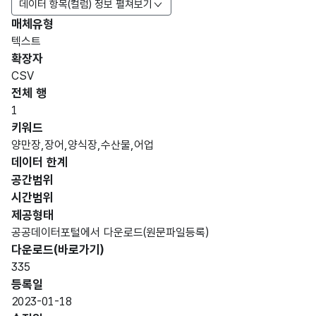
데이터 항목(컬럼) 정보 펼쳐보기
매체유형
항목
텍스트
도메
데이
항목
명
항목
최대
표현
확장자
인분
터타
명
(영문
설명
길이
방식
류
입
CSV
명)
전체 행
데이터 항목 표로 항목명, 항목명(영문명), 항목 설명, 도메인분류
1
순창
가변
키워드
군
문자
양만장,장어,양식장,수산물,어업
업체
양만
형
데이터 한계
4
명
장
(VAR
공간범위
업체
CHA
시간범위
명
R)
제공형태
공공데이터포털에서 다운로드(원문파일등록)
가변
순창
다운로드(바로가기)
문자
군
335
형
주소
양만
20
등록일
(VAR
장
2023-01-18
CHA
주소