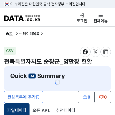
콘텐츠 바로가기
푸터 바로가기
이 누리집은 대한민국 공식 전자정부 누리집입니다.
DATA.GO.KR 공공데이터포털
로그인
전체메뉴
공공데이터
홈
데이터목록
CSV
새창 열림
새창 열림
새창
전북특별자치도 순창군_양만장 현황
Quick
Summary
관심목록에 추가
0
0
파일데이터
오픈 API
추천데이터
선택됨