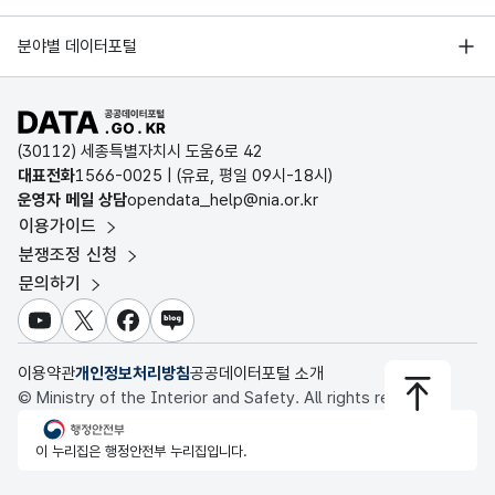
오픈데이터포럼
경기데이터드림
기상자료개방포털
국가정보자원관리원
분야별 데이터포털
부산데이터웨이브
국토교통부 공간정보오픈플랫폼
한국지역정보개발원
D-데이터허브
공공데이터포털 바로가기
환경부 환경데이터포털
인천데이터포털
(30112) 세종특별자치시 도움6로 42
문화데이터광장
대표전화
1566-0025
| (유료, 평일 09시-18시)
울산광역시 데이터포털
운영자 메일 상담
opendata_help@nia.or.kr
농림축산식품 공공데이터포털
이용가이드
전남광주통합특별시 빅데이터 플랫폼
보건의료빅데이터개방시스템
분쟁조정 신청
대전광역시 데이터포털
문의하기
식품의약품안전처 데이터포털
세종특별자치시 데이터포털
교육통계서비스
유튜브
X
페이스북
블로그
충청북도 데이터허브
이용약관
개인정보처리방침
공공데이터포털 소개
© Ministry of the Interior and Safety. All rights reserved.
행정안전부
이 누리집은 행정안전부 누리집입니다.