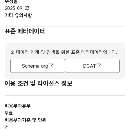
수정일
R)
2025-09-23
기타 유의사항
순창
가변
군
문자
표준 메타데이터
전화
양만
형
15
번호
장
(VAR
전화
CHA
※ 데이터 연계 및 검색을 위한 표준 메타데이터입니다.
번호
R)
Schema.org
DCAT
이용 조건 및 라이선스 정보
비용부과유무
무료
비용부과기준 및 단위
건