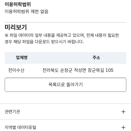
이용허락범위
이용허락범위 제한 없음
미리보기
※ 파일 데이터의 일부 내용을 제공하고 있으며, 전체 내용이 필요한
경우 해당 파일을 다운로드 받으시기 바랍니다.
업체명
주소
파일 데이터의 일부 내용의 표로 센터명, 프로그램명, 강습요일,
전이수산
전라북도 순창군 적성면 장군목길 105
목록으로 돌아가기
행정안전부
관련기관
한국지능정보사회진흥원
서울 열린데이터광장
지역별 데이터포털