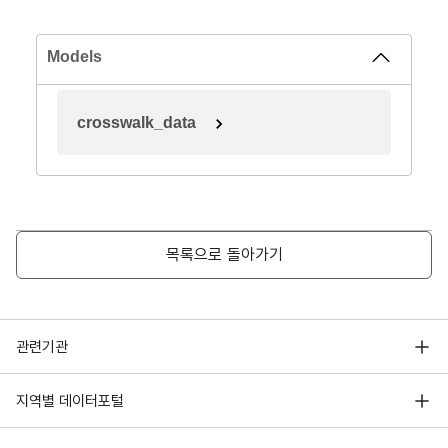
Models
crosswalk_data
목록으로 돌아가기
행정안전부
관련기관
한국지능정보사회진흥원
서울 열린데이터광장
지역별 데이터포털
오픈데이터포럼
경기데이터드림