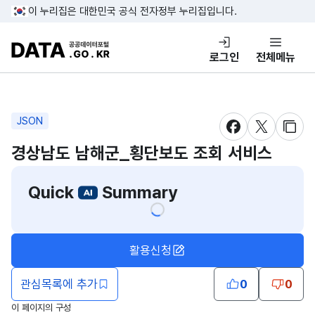
콘텐츠 바로가기
푸터 바로가기
이 누리집은 대한민국 공식 전자정부 누리집입니다.
DATA.GO.KR 공공데이터포털
로그인
전체메뉴
JSON
새창 열림
새창 열림
새창
경상남도 남해군_횡단보도 조회 서비스
Quick
Summary
활용신청
관심목록에 추가
0
0
이 페이지의 구성