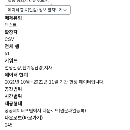
컬럼 정의서 다운로드
데이터 항목(컬럼) 정보 펼쳐보기
매체유형
항목
텍스트
도메
데이
항목
명
항목
최대
표현
확장자
인분
터타
명
(영문
설명
길이
방식
류
입
CSV
명)
전체 행
데이터 항목 표로 항목명, 항목명(영문명), 항목 설명, 도메인분류
61
가변
키워드
문자
열생산량,전기생산량,지사
실적
실적
형
데이터 한계
20
일자
일자
(VAR
2021년 10월~2021년 11월 기간 한정 데이터입니다.
CHA
공간범위
R)
시간범위
제공형태
고정
공공데이터포털에서 다운로드(원문파일등록)
단위
문자
다운로드(바로가기)
(열생
Gcal
형
20
245
산)
(CHA