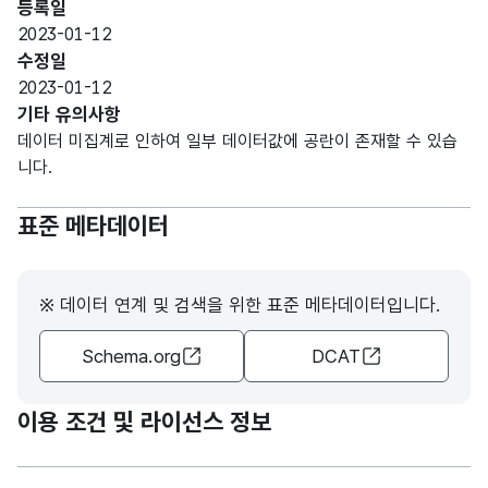
등록일
R)
2023-01-12
수정일
숫자
2023-01-12
열생
열생
형
기타 유의사항
산
산
(NU
20
데이터 미집계로 인하여 일부 데이터값에 공란이 존재할 수 있습
(목동)
(목동)
MER
니다.
IC)
표준 메타데이터
숫자
열생
열생
형
산
산
(NU
20
※ 데이터 연계 및 검색을 위한 표준 메타데이터입니다.
(마곡)
(마곡)
MER
IC)
Schema.org
DCAT
숫자
열생
열생
형
이용 조건 및 라이선스 정보
산
산
(NU
20
(노원)
(노원)
MER