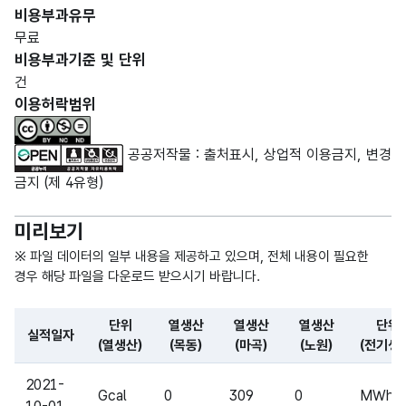
IC)
비용부과유무
무료
고정
비용부과기준 및 단위
단위
문자
건
(전기
Mwh
형
20
이용허락범위
생산)
(CHA
R)
공공저작물 : 출처표시, 상업적 이용금지, 변경
숫자
금지 (제 4유형)
전기
전기
형
생산
생산
(NU
20
미리보기
(목동)
(목동)
MER
※ 파일 데이터의 일부 내용을 제공하고 있으며, 전체 내용이 필요한
IC)
경우 해당 파일을 다운로드 받으시기 바랍니다.
숫자
단위
열생산
열생산
열생산
단위
전기
전기
형
실적일자
(열생산)
(목동)
(마곡)
(노원)
(전기생
생산
생산
(NU
20
파일 데이터의 일부 내용의 표로 센터명, 프로그램명, 강습요일,
(마곡)
(마곡)
MER
2021-
Gcal
0
309
IC)
0
MWh