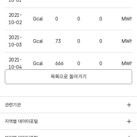
10-01
숫자
2021-
전기
Gcal
전기
0
0
형
0
MWh
10-02
생산
생산
(NU
20
(노원)
(노원)
MER
2021-
IC)
Gcal
73
0
0
MWh
10-03
2021-
Gcal
666
0
0
MWh
10-04
목록으로 돌아가기
2021-
Gcal
755
0
0
MWh
10-05
행정안전부
2021-
관련기관
Gcal
768
0
68
MWh
10-06
한국지능정보사회진흥원
서울 열린데이터광장
지역별 데이터포털
오픈데이터포럼
2021-
Gcal
712
0
0
MWh
경기데이터드림
10-07
기상자료개방포털