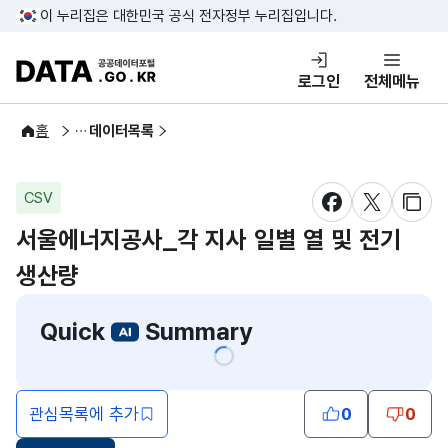
콘텐츠 바로가기
푸터 바로가기
이 누리집은 대한민국 공식 전자정부 누리집입니다.
DATA.GO.KR 공공데이터포털
로그인
전체메뉴
공공데이터
홈
데이터목록
CSV
새창 열림
새창 열림
새창
서울에너지공사_각 지사 일별 열 및 전기
생산량
Quick
Summary
관심목록에 추가
0
0