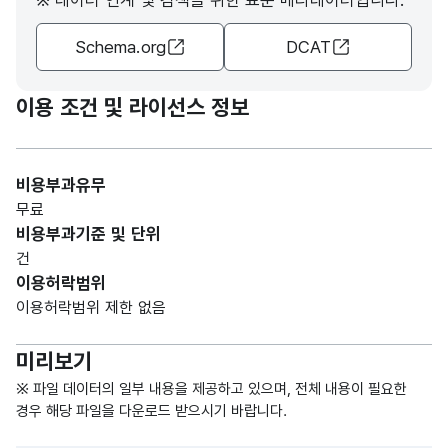
※ 데이터 연계 및 검색을 위한 표준 메타데이터입니다.
Schema.org
DCAT
가변
문자
형
이용 조건 및 라이선스 정보
언어
언어
50
(VAR
CHA
R)
비용부과유무
무료
관광
관광
가변
비용부과기준 및 단위
지
지
문자
건
안내
안내
형
200
이용허락범위
음성
음성
(VAR
이용허락범위 제한 없음
(URL
(URL
CHA
)
)
R)
미리보기
※ 파일 데이터의 일부 내용을 제공하고 있으며, 전체 내용이 필요한
경우 해당 파일을 다운로드 받으시기 바랍니다.