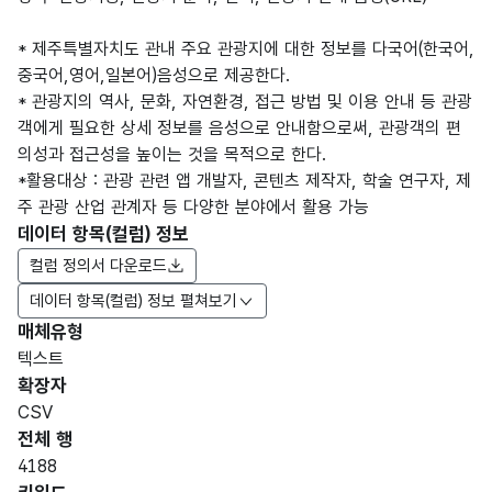
* 제주특별자치도 관내 주요 관광지에 대한 정보를 다국어(한국어,
중국어,영어,일본어)음성으로 제공한다.
* 관광지의 역사, 문화, 자연환경, 접근 방법 및 이용 안내 등 관광
객에게 필요한 상세 정보를 음성으로 안내함으로써, 관광객의 편
의성과 접근성을 높이는 것을 목적으로 한다.
*활용대상 : 관광 관련 앱 개발자, 콘텐츠 제작자, 학술 연구자, 제
주 관광 산업 관계자 등 다양한 분야에서 활용 가능
데이터 항목(컬럼) 정보
컬럼 정의서 다운로드
데이터 항목(컬럼) 정보 펼쳐보기
매체유형
항목
텍스트
도메
데이
항목
명
항목
최대
표현
확장자
인분
터타
명
(영문
설명
길이
방식
류
입
CSV
명)
전체 행
데이터 항목 표로 항목명, 항목명(영문명), 항목 설명, 도메인분류
4188
가변