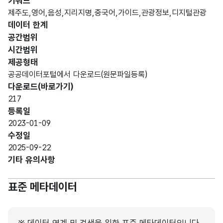
키워드
문자
제주도,영어,음성,지리지명,중국어,가이드,관광정보,디지털관광
형
데이터 한계
연번
연번
50
(VAR
공간범위
CHA
시간범위
R)
제공형태
공공데이터포털에서 다운로드(원문파일등록)
가변
다운로드(바로가기)
문자
217
관광
관광
형
50
등록일
지명
지명
(VAR
2023-01-09
CHA
수정일
R)
2025-09-22
기타 유의사항
가변
문자
관광
관광
표준 메타데이터
형
지
지
50
(VAR
분야
분야
CHA
R)