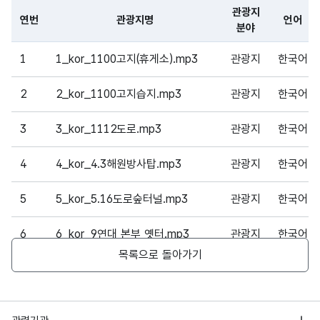
관광지
연번
관광지명
언어
분야
파일 데이터의 일부 내용의 표로 센터명, 프로그램명, 강습요일,
1
1_kor_1100고지(휴게소).mp3
관광지
한국어
2
2_kor_1100고지습지.mp3
관광지
한국어
3
3_kor_1112도로.mp3
관광지
한국어
4
4_kor_4.3해원방사탑.mp3
관광지
한국어
5
5_kor_5.16도로숲터널.mp3
관광지
한국어
6
6_kor_9연대 본부 옛터.mp3
관광지
한국어
목록으로 돌아가기
7
7_kor_SM디지털아트뮤지엄.mp3
관광지
한국어
8
8_kor_SOS박물관.mp3
관광지
한국어
행정안전부