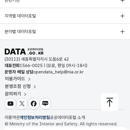
관련기관
9
9_kor_THE WE.mp3
관광지
한국어
한국지능정보사회진흥원
서울 열린데이터광장
지역별 데이터포털
오픈데이터포럼
10
10_kor_WE호텔 웰니스센터.mp3
관광지
한국어
경기데이터드림
기상자료개방포털
국가정보자원관리원
분야별 데이터포털
부산데이터웨이브
11
11_kor_가마오름.mp3
관광지
한국어
국토교통부 공간정보오픈플랫폼
한국지역정보개발원
D-데이터허브
공공데이터포털 바로가기
12
12_kor_가마오름 진지동굴.mp3
관광지
한국어
환경부 환경데이터포털
인천데이터포털
(30112) 세종특별자치시 도움6로 42
문화데이터광장
13
13_kor_가메오름.mp3
관광지
한국어
대표전화
1566-0025
| (유료, 평일 09시-18시)
울산광역시 데이터포털
운영자 메일 상담
opendata_help@nia.or.kr
농림축산식품 공공데이터포털
이용가이드
14
14_kor_가뫼물.mp3
관광지
한국어
전남광주통합특별시 빅데이터 플랫폼
보건의료빅데이터개방시스템
분쟁조정 신청
대전광역시 데이터포털
15_kor_가문이오름
문의하기
식품의약품안전처 데이터포털
15
관광지
한국어
(감은이오름).mp3
세종특별자치시 데이터포털
교육통계서비스
유튜브
X
페이스북
블로그
충청북도 데이터허브
16
16_kor_가세오름.mp3
관광지
한국어
이용약관
개인정보처리방침
공공데이터포털 소개
© Ministry of the Interior and Safety. All rights reserved.
17
17_kor_가시악.mp3
관광지
한국어