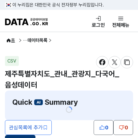
콘텐츠 바로가기
푸터 바로가기
이 누리집은 대한민국 공식 전자정부 누리집입니다.
DATA.GO.KR 공공데이터포털
로그인
전체메뉴
공공데이터
홈
데이터목록
CSV
새창 열림
새창 열림
새창
제주특별자치도_관내_관광지_다국어_
음성데이터
Quick
Summary
관심목록에 추가
0
0