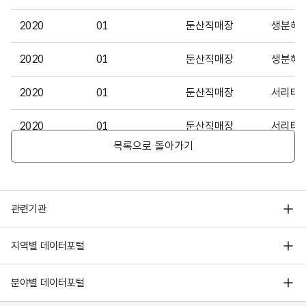
판매
문자
수량
판매
형
2020
01
둔산직매장
생분해
2048
(SAL
수량
(VAR
EQY)
CHA
2020
01
둔산직매장
생분해
R)
2020
01
둔산직매장
서리태
가변
판매
문자
2020
01
둔산직매장
서리태
금액
판매
형
목록으로 돌아가기
(SAL
2048
금액
(VAR
2020
01
둔산직매장
서리태
EPRI
CHA
CE)
R)
2020
01
둔산직매장
서목태
행정안전부
관련기관
2020
01
둔산직매장
서목태
한국지능정보사회진흥원
서울 열린데이터광장
지역별 데이터포털
오픈데이터포럼
2020
01
둔산직매장
선물세트
경기데이터드림
기상자료개방포털
국가정보자원관리원
분야별 데이터포털
부산데이터웨이브
2020
01
둔산직매장
선물세트
국토교통부 공간정보오픈플랫폼