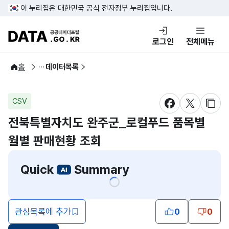
콘텐츠 바로가기
푸터 바로가기
이 누리집은 대한민국 공식 전자정부 누리집입니다.
DATA.GO.KR 공공데이터포털
로그인
전체메뉴
공공데이터
홈
데이터목록
CSV
새창 열림
새창 열림
새창
전북특별자치도 완주군_로컬푸드 품목별
월별 판매현황 조회
Quick
Summary
관심목록에 추가
0
0