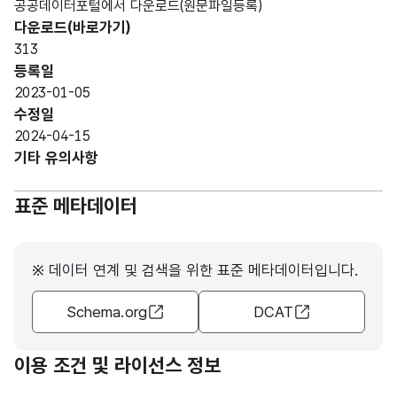
공공데이터포털에서 다운로드(원문파일등록)
판매
가변
다운로드(바로가기)
월
문자
313
(SAL
판매
형
2048
등록일
EMO
월
(VAR
2023-01-05
NTH
CHA
수정일
)
R)
2024-04-15
기타 유의사항
가변
판매
문자
매장
표준 메타데이터
판매
형
(SAL
2048
매장
(VAR
EST
CHA
ORE)
※ 데이터 연계 및 검색을 위한 표준 메타데이터입니다.
R)
Schema.org
DCAT
판매
가변
품목
문자
(SAL
판매
형
이용 조건 및 라이선스 정보
2048
EPR
품목
(VAR