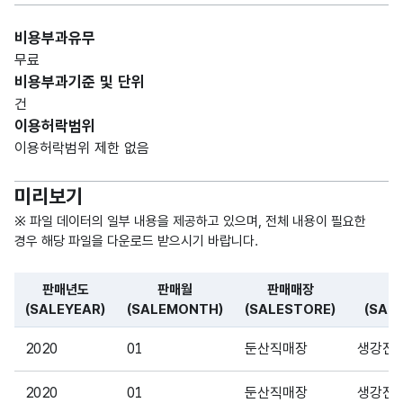
ODU
CHA
CT)
R)
비용부과유무
무료
가변
판매
비용부과기준 및 단위
문자
단위
건
판매
형
(SAL
2048
이용허락범위
단위
(VAR
EUN
이용허락범위 제한 없음
CHA
IT)
R)
미리보기
판매
※ 파일 데이터의 일부 내용을 제공하고 있으며, 전체 내용이 필요한
가변
단가
경우 해당 파일을 다운로드 받으시기 바랍니다.
문자
(SAL
판매
형
EUN
2048
판매년도
판매월
판매매장
단가
(VAR
ITP
(SALEYEAR)
(SALEMONTH)
(SALESTORE)
(SAL
CHA
RIC
파일 데이터의 일부 내용의 표로 센터명, 프로그램명, 강습요일,
R)
E)
2020
01
둔산직매장
생강진
2020
01
가변
둔산직매장
생강진