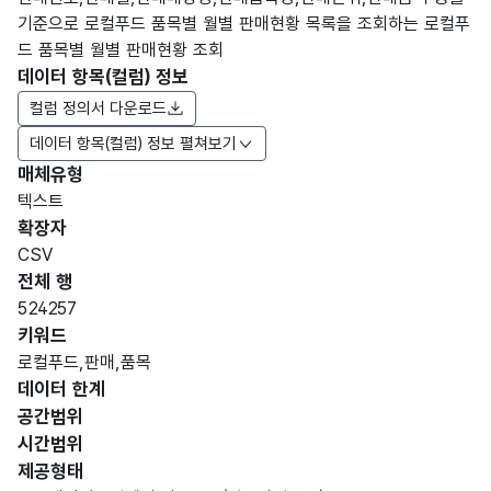
기준으로 로컬푸드 품목별 월별 판매현황 목록을 조회하는 로컬푸
드 품목별 월별 판매현황 조회
데이터 항목(컬럼) 정보
컬럼 정의서 다운로드
데이터 항목(컬럼) 정보 펼쳐보기
매체유형
항목
텍스트
도메
데이
항목
명
항목
최대
표현
확장자
인분
터타
명
(영문
설명
길이
방식
류
입
CSV
명)
전체 행
데이터 항목 표로 항목명, 항목명(영문명), 항목 설명, 도메인분류
524257
가변
키워드
판매
문자
로컬푸드,판매,품목
년도
판매
형
데이터 한계
(SAL
2048
년도
(VAR
EYE
공간범위
CHA
AR)
시간범위
R)
제공형태