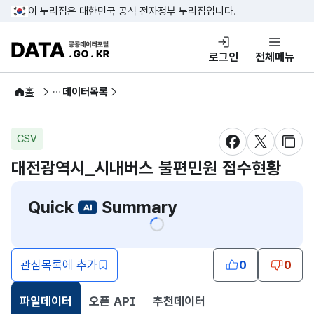
콘텐츠 바로가기
푸터 바로가기
이 누리집은 대한민국 공식 전자정부 누리집입니다.
DATA.GO.KR 공공데이터포털
로그인
전체메뉴
공공데이터
홈
데이터목록
CSV
새창 열림
새창 열림
새창
대전광역시_시내버스 불편민원 접수현황
Quick
Summary
관심목록에 추가
0
0
파일데이터
오픈 API
추천데이터
선택됨