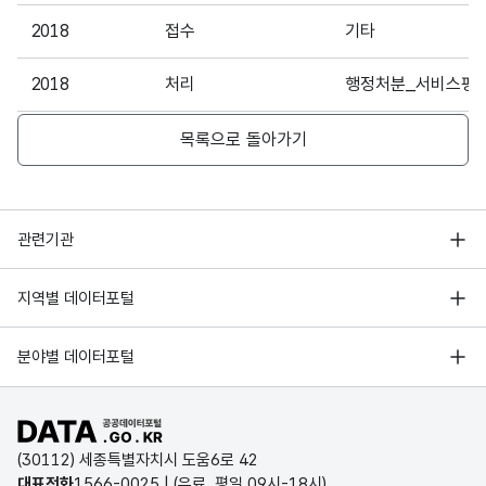
2018
접수
기타
2018
처리
행정처분_서비스평
2018
처리
경고
목록으로 돌아가기
2018
처리
처리현황_단순_과잉
행정안전부
관련기관
2019
접수
승차거부
한국지능정보사회진흥원
서울 열린데이터광장
2019
접수
무정차_승하자_위반
지역별 데이터포털
오픈데이터포럼
경기데이터드림
2019
접수
불친절
기상자료개방포털
국가정보자원관리원
분야별 데이터포털
부산데이터웨이브
국토교통부 공간정보오픈플랫폼
한국지역정보개발원
2019
접수
접수현황_단순_과잉
D-데이터허브
공공데이터포털 바로가기
환경부 환경데이터포털
인천데이터포털
2019
접수
기타
(30112) 세종특별자치시 도움6로 42
문화데이터광장
대표전화
1566-0025
| (유료, 평일 09시-18시)