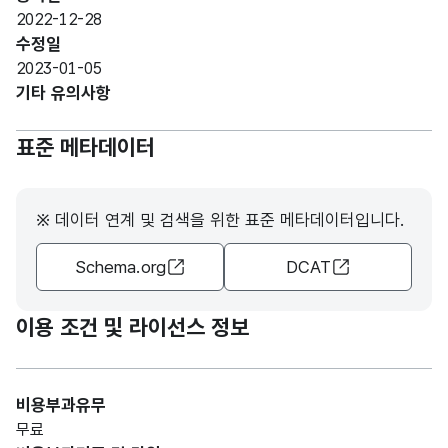
(VAR
구분
구분
2022-12-28
CHA
수정일
R)
2023-01-05
기타 유의사항
가변
문자
표준 메타데이터
현황
현황
형
30
구분
구분
(VAR
CHA
※ 데이터 연계 및 검색을 위한 표준 메타데이터입니다.
R)
Schema.org
DCAT
숫자
형
건수
건수
(NU
10
이용 조건 및 라이선스 정보
MER
IC)
비용부과유무
무료