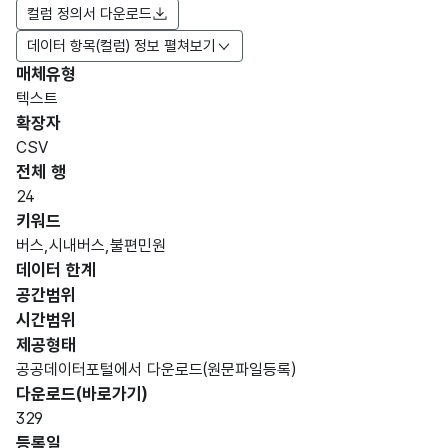
컬럼 정의서 다운로드
데이터 항목(컬럼) 정보 펼쳐보기
매체유형
항목
텍스트
도메
데이
항목
명
항목
최대
표현
확장자
인분
터타
명
(영문
설명
길이
방식
류
입
CSV
명)
전체 행
데이터 항목 표로 항목명, 항목명(영문명), 항목 설명, 도메인분류
24
가변
키워드
문자
버스,시내버스,불편민원
년도
년도
형
데이터 한계
30
구분
구분
(VAR
공간범위
CHA
시간범위
R)
제공형태
공공데이터포털에서 다운로드(원문파일등록)
가변
다운로드(바로가기)
문자
접수
접수
329
형
처리
처리
30
등록일