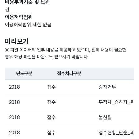
비용부과기준 및 단위
건
이용허락범위
이용허락범위 제한 없음
미리보기
※ 파일 데이터의 일부 내용을 제공하고 있으며, 전체 내용이 필요한
경우 해당 파일을 다운로드 받으시기 바랍니다.
년도구분
접수처리구분
파일 데이터의 일부 내용의 표로 센터명, 프로그램명, 강습요일,
2018
접수
승차거부
2018
접수
무정차_승하자_위반
2018
접수
불친절
2018
접수
접수현황_단순_과잉