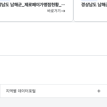
경상남도 남해군_제로페이가맹점현황_중문 조회 서비스
바로가기
서울 열린데이터광장
지역별 데이터포털
경기데이터드림