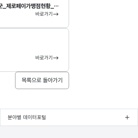
경상남도 남해군_제로페이가맹점현황_일문 조회 서비스
바로가기
바로가기
목록으로 돌아가기
기상자료개방포털
분야별 데이터포털
국토교통부 공간정보오픈플랫폼