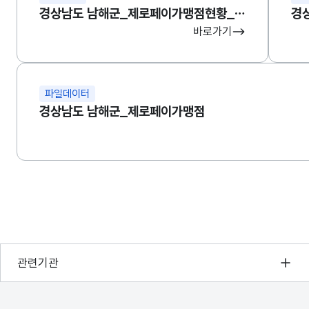
경상남도 남해군_제로페이가맹점현황_국문 조회 서비스
바로가기
파일데이터
경상남도 남해군_제로페이가맹점
행정안전부
관련기관
한국지능정보사회진흥원