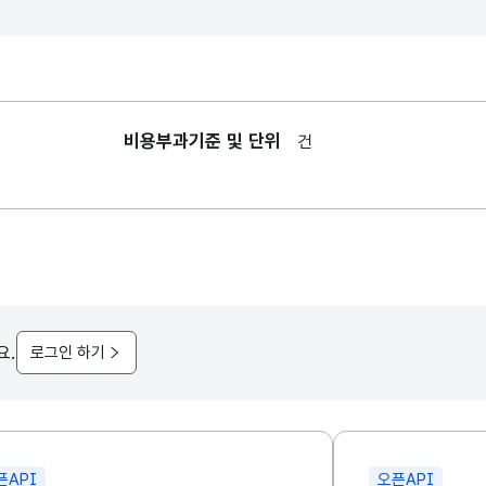
비용부과기준 및 단위
건
요.
로그인 하기
픈API
오픈API