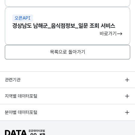
오픈API
경상남도 남해군_음식점정보_일문 조회 서비스
바로가기
목록으로 돌아가기
행정안전부
관련기관
한국지능정보사회진흥원
서울 열린데이터광장
지역별 데이터포털
오픈데이터포럼
경기데이터드림
기상자료개방포털
국가정보자원관리원
분야별 데이터포털
부산데이터웨이브
국토교통부 공간정보오픈플랫폼
한국지역정보개발원
D-데이터허브
공공데이터포털 바로가기
환경부 환경데이터포털