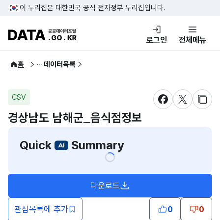
콘텐츠 바로가기
푸터 바로가기
이 누리집은 대한민국 공식 전자정부 누리집입니다.
DATA.GO.KR 공공데이터포털
로그인
전체메뉴
공공데이터
홈
데이터목록
CSV
새창 열림
새창 열림
새창
경상남도 남해군_음식점정보
Quick
Summary
다운로드
관심목록에 추가
0
0