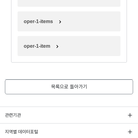
oper-1-items
oper-1-item
목록으로 돌아가기
행정안전부
관련기관
한국지능정보사회진흥원
서울 열린데이터광장
지역별 데이터포털
오픈데이터포럼