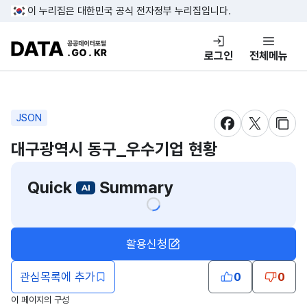
콘텐츠 바로가기
푸터 바로가기
이 누리집은 대한민국 공식 전자정부 누리집입니다.
DATA.GO.KR 공공데이터포털
로그인
전체메뉴
JSON
새창 열림
새창 열림
새창
대구광역시 동구_우수기업 현황
Quick
Summary
활용신청
관심목록에 추가
0
0
이 페이지의 구성