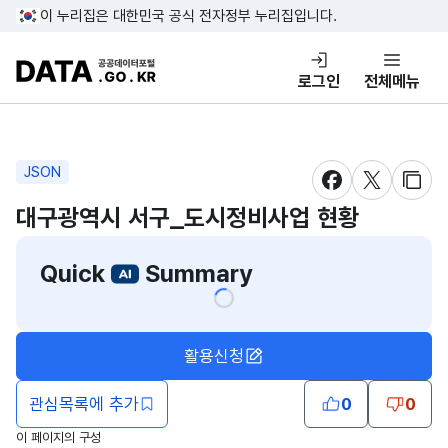
콘텐츠 바로가기
푸터 바로가기
이 누리집은 대한민국 공식 전자정부 누리집입니다.
DATA.GO.KR 공공데이터포털
로그인
전체메뉴
JSON
새창 열림
새창 열림
새창
대구광역시 서구_도시정비사업 현황
Quick
Summary
활용신청
관심목록에 추가
0
0
이 페이지의 구성