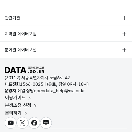
행정안전부
관련기관
한국지능정보사회진흥원
서울 열린데이터광장
지역별 데이터포털
오픈데이터포럼
경기데이터드림
기상자료개방포털
국가정보자원관리원
분야별 데이터포털
부산데이터웨이브
국토교통부 공간정보오픈플랫폼
한국지역정보개발원
D-데이터허브
공공데이터포털 바로가기
환경부 환경데이터포털
인천데이터포털
(30112) 세종특별자치시 도움6로 42
문화데이터광장
대표전화
1566-0025
| (유료, 평일 09시-18시)
울산광역시 데이터포털
운영자 메일 상담
opendata_help@nia.or.kr
농림축산식품 공공데이터포털
이용가이드
전남광주통합특별시 빅데이터 플랫폼
보건의료빅데이터개방시스템
분쟁조정 신청
대전광역시 데이터포털
문의하기
식품의약품안전처 데이터포털
세종특별자치시 데이터포털
교육통계서비스
유튜브
X
페이스북
블로그
충청북도 데이터허브