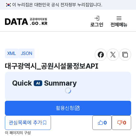
콘텐츠 바로가기
푸터 바로가기
이 누리집은 대한민국 공식 전자정부 누리집입니다.
DATA.GO.KR 공공데이터포털
로그인
전체메뉴
XML
JSON
새창 열림
새창 열림
새창
대구광역시_공원시설물정보API
Quick
Summary
활용신청
관심목록에 추가
0
0
이 페이지의 구성