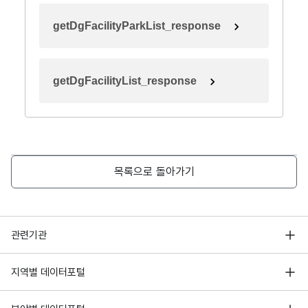
getDgFacilityParkList_response
getDgFacilityList_response
목록으로 돌아가기
행정안전부
관련기관
한국지능정보사회진흥원
서울 열린데이터광장
지역별 데이터포털
오픈데이터포럼
경기데이터드림
기상자료개방포털