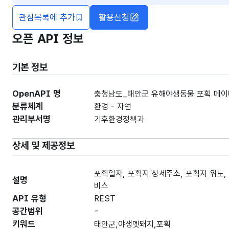
관심목록에 추가
활용신청
오픈 API 정보
기본 정보
OpenAPI 명
충청남도_태안군 유해야생동물 포획 데이
분류체계
환경 - 자연
관리부서명
기후환경정책과
상세 및 제공정보
포획일자, 포획지 상세주소, 포획지 위도
설명
비스
API 유형
REST
공간범위
-
키워드
태안군,야생멧돼지,포획