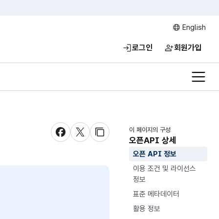
English
로그인
회원가입
전체메
이 페이지의 구성
새창 열림
새창 열림
새창 열림
오픈API 상세
오픈 API 정보
이용 조건 및 라이선스
정보
표준 메타데이터
활용 정보