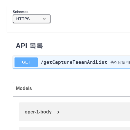
Schemes
API 목록
/getCaptureTaeanAniList
GET
충청남도 태
Models
oper-1-body