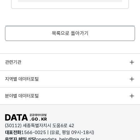
목록으로 돌아가기
행정안전부
관련기관
한국지능정보사회진흥원
서울 열린데이터광장
지역별 데이터포털
오픈데이터포럼
경기데이터드림
기상자료개방포털
국가정보자원관리원
분야별 데이터포털
부산데이터웨이브
국토교통부 공간정보오픈플랫폼
한국지역정보개발원
D-데이터허브
공공데이터포털 바로가기
환경부 환경데이터포털
인천데이터포털
(30112) 세종특별자치시 도움6로 42
문화데이터광장
대표전화
1566-0025
| (유료, 평일 09시-18시)
울산광역시 데이터포털
운영자 메일 상담
opendata_help@nia.or.kr