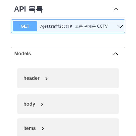
API 목록
GET
교통 관제용 CCTV
/gettrafficCCTV
Models
header
body
items