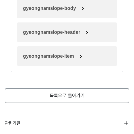
gyeongnamslope-body
gyeongnamslope-header
gyeongnamslope-item
목록으로 돌아가기
행정안전부
관련기관
한국지능정보사회진흥원