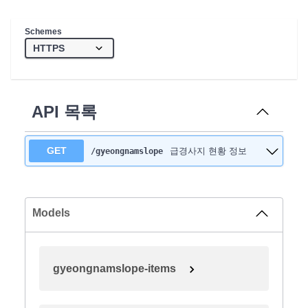
Schemes
API 목록
GET
급경사지 현황 정보
/gyeongnamslope
Models
gyeongnamslope-items