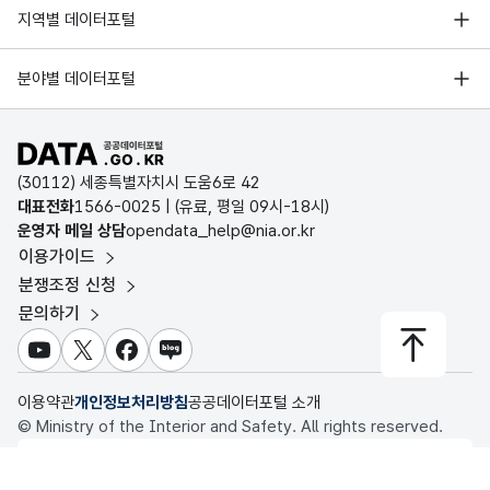
서울 열린데이터광장
지역별 데이터포털
오픈데이터포럼
경기데이터드림
기상자료개방포털
국가정보자원관리원
분야별 데이터포털
부산데이터웨이브
국토교통부 공간정보오픈플랫폼
한국지역정보개발원
D-데이터허브
공공데이터포털 바로가기
환경부 환경데이터포털
인천데이터포털
(30112) 세종특별자치시 도움6로 42
문화데이터광장
대표전화
1566-0025
| (유료, 평일 09시-18시)
울산광역시 데이터포털
운영자 메일 상담
opendata_help@nia.or.kr
농림축산식품 공공데이터포털
이용가이드
전남광주통합특별시 빅데이터 플랫폼
보건의료빅데이터개방시스템
분쟁조정 신청
대전광역시 데이터포털
문의하기
식품의약품안전처 데이터포털
세종특별자치시 데이터포털
교육통계서비스
유튜브
X
페이스북
블로그
충청북도 데이터허브
이용약관
개인정보처리방침
공공데이터포털 소개
© Ministry of the Interior and Safety. All rights reserved.
행정안전부
이 누리집은 행정안전부 누리집입니다.