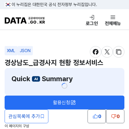
콘텐츠 바로가기
푸터 바로가기
이 누리집은 대한민국 공식 전자정부 누리집입니다.
DATA.GO.KR 공공데이터포털
로그인
전체메뉴
XML
JSON
새창 열림
새창 열림
새창
경상남도_급경사지 현황 정보서비스
Quick
Summary
활용신청
관심목록에 추가
0
0
이 페이지의 구성