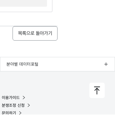
목록으로 돌아가기
기상자료개방포털
분야별 데이터포털
국토교통부 공간정보오픈플랫폼
환경부 환경데이터포털
문화데이터광장
이용가이드
농림축산식품 공공데이터포털
분쟁조정 신청
보건의료빅데이터개방시스템
문의하기