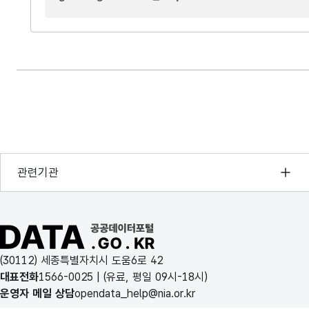
행정안전부
관련기관
한국지능정보사회진흥원
오픈데이터포럼
공공데이터포털 바로가기
국가정보자원관리원
(30112) 세종특별자치시 도움6로 42
한국지역정보개발원
대표전화
1566-0025
| (유료, 평일 09시-18시)
운영자 메일 상담
opendata_help@nia.or.kr