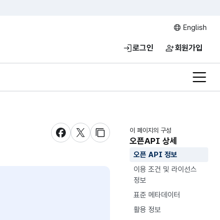
English
로그인
회원가입
전체메
이 페이지의 구성
새창 열림
새창 열림
새창 열림
오픈API 상세
오픈 API 정보
이용 조건 및 라이선스
정보
표준 메타데이터
활용 정보