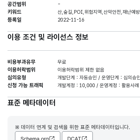
공간범위
-
키워드
산,숲길,POI,위험지역,산악안전,재난예
등록일
2022-11-16
이용 조건 및 라이선스 정보
비용부과유무
무료
이용허락범위
이용허락범위 제한 없음
심의유형
개발단계 : 자동승인 / 운영단계 : 심의승
신청 가능 트래픽
개발계정 : 10,000 / 운영계정 : 활용
표준 메타데이터
※ 데이터 연계 및 검색을 위한 표준 메타데이터입니다.
Schema.org
DCAT