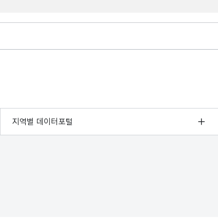
서울 열린데이터광장
지역별 데이터포털
경기데이터드림
부산데이터웨이브
D-데이터허브
인천데이터포털
울산광역시 데이터포털