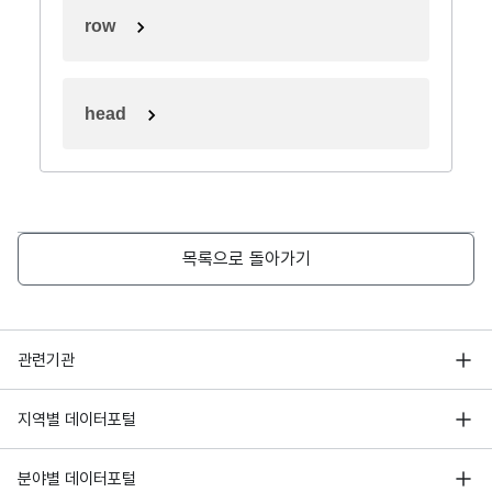
row
head
목록으로 돌아가기
행정안전부
관련기관
한국지능정보사회진흥원
서울 열린데이터광장
지역별 데이터포털
오픈데이터포럼
경기데이터드림
기상자료개방포털
국가정보자원관리원
분야별 데이터포털