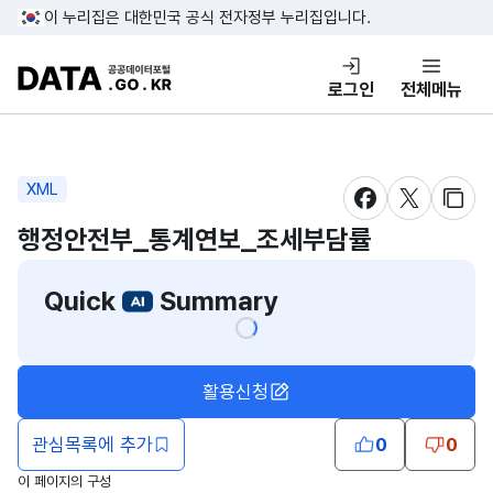
콘텐츠 바로가기
푸터 바로가기
이 누리집은 대한민국 공식 전자정부 누리집입니다.
DATA.GO.KR 공공데이터포털
로그인
전체메뉴
XML
새창 열림
새창 열림
새창
행정안전부_통계연보_조세부담률
Quick
Summary
활용신청
관심목록에 추가
0
0
이 페이지의 구성