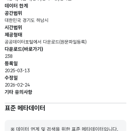
연도
연도
형
4
데이터 한계
Y
(CHA
공간범위
R)
대한민국 경기도 하남시
시간범위
고정
제공형태
문자
공공데이터포털에서 다운로드(원문파일등록)
월
월
형
2
MM
다운로드(바로가기)
(CHA
238
R)
등록일
2025-03-13
가변
수정일
문자
시세,
2026-02-24
명칭_
형
구분
도세
10
기타 유의사항
명
(VAR
구분
CHA
표준 메타데이터
R)
이월
이월
숫자
※ 데이터 연계 및 검색을 위한 표준 메타데이터입니다.
체납
체납
형