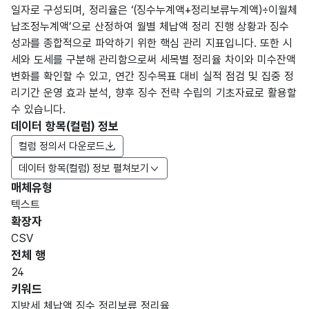
일자로 구성되며, 정리율은 ‘(징수누계액+정리보류누계액)÷이월체
납조정누계액’으로 산정하여 월별 체납액 정리 진행 상황과 징수
성과를 종합적으로 파악하기 위한 핵심 관리 지표입니다. 또한 시
세와 도세를 구분해 관리함으로써 세목별 정리율 차이와 미수잔액
변화를 확인할 수 있고, 연간 징수목표 대비 실적 점검 및 집중 정
리기간 운영 효과 분석, 향후 징수 전략 수립의 기초자료로 활용할
수 있습니다.
데이터 항목(컬럼) 정보
컬럼 정의서 다운로드
데이터 항목(컬럼) 정보 펼쳐보기
매체유형
항목
텍스트
도메
데이
항목
명
항목
최대
표현
확장자
인분
터타
명
(영문
설명
길이
방식
류
입
CSV
명)
전체 행
데이터 항목 표로 항목명, 항목명(영문명), 항목 설명, 도메인분류
24
고정
키워드
문자
지방세,체납액,징수,정리보류,정리율
YYY