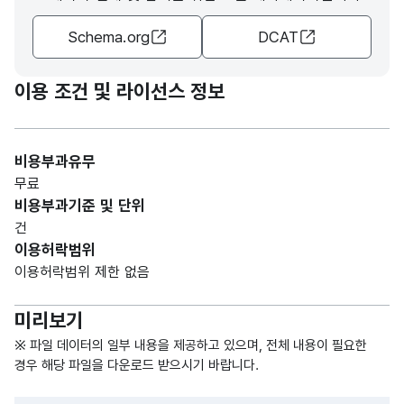
금액_
조정
조정
(NU
10
금액
Schema.org
DCAT
누계
누계
MER
액
액
IC)
이용 조건 및 라이선스 정보
숫자
징수
징수
형
금액_
누계
누계
(NU
10
금액
비용부과유무
액
액
MER
무료
IC)
비용부과기준 및 단위
건
숫자
정리
정리
이용허락범위
형
보류
보류
금액_
이용허락범위 제한 없음
(NU
10
누계
누계
금액
MER
액
액
미리보기
IC)
※ 파일 데이터의 일부 내용을 제공하고 있으며, 전체 내용이 필요한
경우 해당 파일을 다운로드 받으시기 바랍니다.
숫자
미수
미수
형
금액_