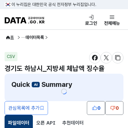
콘텐츠 바로가기
푸터 바로가기
이 누리집은 대한민국 공식 전자정부 누리집입니다.
DATA.GO.KR 공공데이터포털
로그인
전체메뉴
공공데이터
홈
데이터목록
CSV
새창 열림
새창 열림
새창
경기도 하남시_지방세 체납액 징수율
Quick
Summary
관심목록에 추가
0
0
파일데이터
오픈 API
추천데이터
선택됨