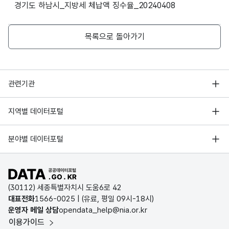
경기도 하남시_지방세 체납액 징수율_20240408
고정
데이
데이
YYY
문자
2025
05
도세
10475
3515
7
터기
터기
Y-
형
10
목록으로 돌아가기
준일
준일
MM-
(CHA
2025
06
시세
28434
7582
524
자
자
DD
R)
2025
06
도세
10497
5112
394
행정안전부
관련기관
2025
07
시세
28524
7985
527
한국지능정보사회진흥원
서울 열린데이터광장
지역별 데이터포털
오픈데이터포럼
2025
07
도세
10137
5207
399
경기데이터드림
기상자료개방포털
국가정보자원관리원
분야별 데이터포털
부산데이터웨이브
2025
08
시세
28580
8295
528
국토교통부 공간정보오픈플랫폼
한국지역정보개발원
D-데이터허브
공공데이터포털 바로가기
환경부 환경데이터포털
2025
08
도세
10156
5276
399
인천데이터포털
(30112) 세종특별자치시 도움6로 42
문화데이터광장
대표전화
1566-0025
| (유료, 평일 09시-18시)
2025
09
시세
28669
8669
532
울산광역시 데이터포털
운영자 메일 상담
opendata_help@nia.or.kr
농림축산식품 공공데이터포털
이용가이드
전남광주통합특별시 빅데이터 플랫폼
2025
09
도세
10174
5325
400