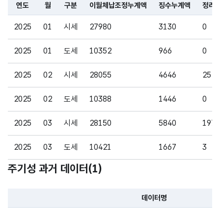
누계
누계
(NU
10
연도
월
구분
이월체납조정누계액
징수누계액
정리
금액
액
액
MER
파일 데이터의 일부 내용의 표로 센터명, 프로그램명, 강습요일,
IC)
2025
01
시세
27980
3130
0
정리
2025
01
도세
10352
966
0
액
(징수
2025
02
시세
28055
4646
25
액과
결손
2025
02
도세
10388
1446
0
숫자
액의
형
정리
합)을
율_
2025
03
시세
28150
5840
197
(NU
10
율
이월
비율
MER
체납
2025
03
도세
10421
1667
3
IC)
조정
주기성 과거 데이터(
1
)
액으
2025
04
시세
28252
6591
231
로
나눈
2025
04
도세
10453
3395
7
데이터명
값
파일 데이터의 과거 데이터표로 데이터명, 등록일로 구성되어있
2025
05
시세
28332
7068
234