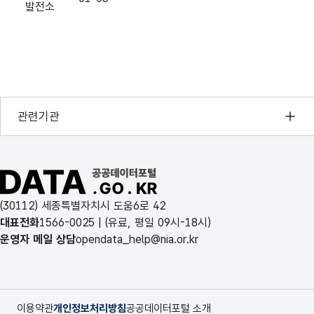
발전소
화순
2017-
풍력
16
56.928
249.228
01-04
발전소
화순
행정안전부
관련기관
2017-
풍력
16
6932.904
5910.288
01-05
한국지능정보사회진흥원
발전소
오픈데이터포럼
공공데이터포털 바로가기
화순
2017-
국가정보자원관리원
풍력
16
1.248
0
01-06
(30112) 세종특별자치시 도움6로 42
발전소
한국지역정보개발원
대표전화
1566-0025
| (유료, 평일 09시-18시)
운영자 메일 상담
opendata_help@nia.or.kr
화순
2017-
풍력
16
3446.472
2663.04
01-07
발전소
이용약관
개인정보처리방침
공공데이터포털 소개
화순