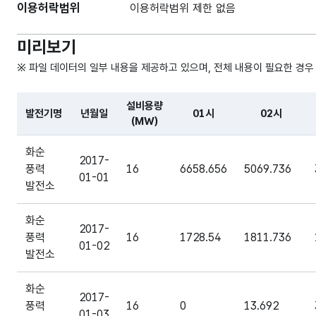
이용허락범위
이용허락범위 제한 없음
미리보기
※ 파일 데이터의 일부 내용을 제공하고 있으며, 전체 내용이 필요한 경우
설비용량
발전기명
년월일
01시
02시
(MW)
파일 데이터의 일부 내용의 표로 센터명, 프로그램명, 강습요일
화순
2017-
풍력
16
6658.656
5069.736
01-01
발전소
화순
2017-
풍력
16
1728.54
1811.736
01-02
발전소
화순
2017-
풍력
16
0
13.692
01-03