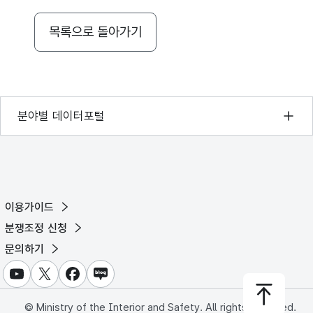
가변문자형
15
-
(VARCHAR)
목록으로 돌아가기
212
3426.972
5248.584
6265.56
6746.22
가변문자형
15
-
(VARCHAR)
가변문자형
기상자료개방포털
분야별 데이터포털
15
-
.32
11310.192
7320.972
4264.236
3879.432
(VARCHAR)
국토교통부 공간정보오픈플랫폼
가변문자형
환경부 환경데이터포털
15
-
(VARCHAR)
문화데이터광장
348
3478.02
5926.056
3242.4
2318.772
이용가이드
가변문자형
농림축산식품 공공데이터포털
15
-
분쟁조정 신청
(VARCHAR)
보건의료빅데이터개방시스템
문의하기
208
4585.188
3716.328
3594
4019.916
가변문자형
식품의약품안전처 데이터포털
15
-
유튜브
X
페이스북
블로그
(VARCHAR)
교육통계서비스
© Ministry of the Interior and Safety. All rights reserved.