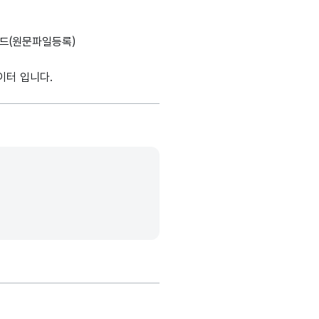
설명, 도메인분류, 데이터타입, 최대길이, 표현방식, 단위, 생성출처(
가변문자형
20
-
(VARCHAR)
드(원문파일등록)
가변문자형
이터 입니다.
15
-
(VARCHAR)
가변문자형
10
-
(VARCHAR)
가변문자형
15
-
(VARCHAR)
가변문자형
15
-
(VARCHAR)
가변문자형
15
-
(VARCHAR)