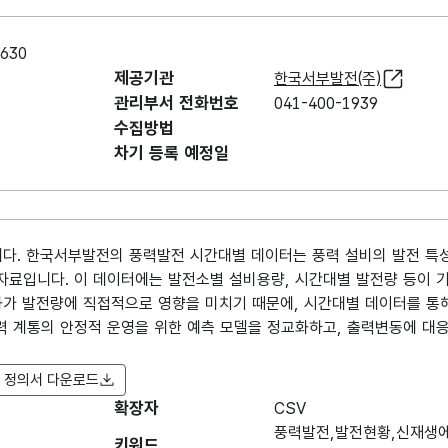
630
제공기관
한국서부발전(주)
관리부서 전화번호
041-400-1939
수집방법
차기 등록 예정일
다. 한국서부발전의 풍력발전 시간대별 데이터는 풍력 설비의 발전 특
 자료입니다. 이 데이터에는 발전소별 설비용량, 시간대별 발전량 등이 
화가 발전량에 직접적으로 영향을 미치기 때문에, 시간대별 데이터를 통
전력 계통의 안정적 운영을 위한 예측 모델을 정교화하고, 출력변동에 대
 정의서 다운로드
확장자
항목명
CSV
항목명
항목 설명
도메인분류
(영문명)
풍력발전,발전현황,신재생
키워드