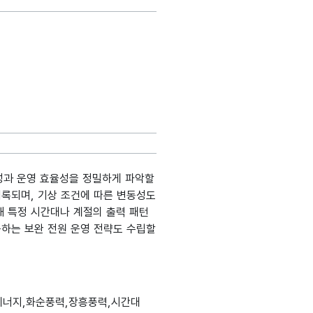
성과 운영 효율성을 정밀하게 파악할
기록되며, 기상 조건에 따른 변동성도
해 특정 시간대나 계절의 출력 패턴
응하는 보완 전원 운영 전략도 수립할
생성출처
데이터타입
최대길이
표현방식
단위
에너지,화순풍력,장흥풍력,시간대
정보시스템명
DB