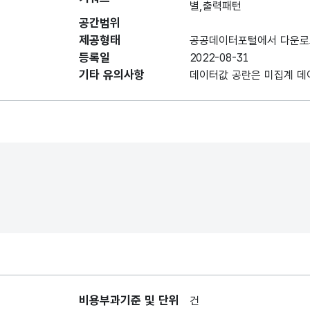
별,출력패턴
데이터 항목 표로 항목명, 항목명(영문명), 항목 
공간범위
발전기명
발전기명
제공형태
공공데이터포털에서 다운로
등록일
2022-08-31
날짜/시간
기타 유의사항
데이터값 공란은 미집계 데
년월일
년월일
_연월일
설비용량
설비용량
(MW)
(MW)
01시
01시
02시
02시
03시
03시
비용부과기준 및 단위
건