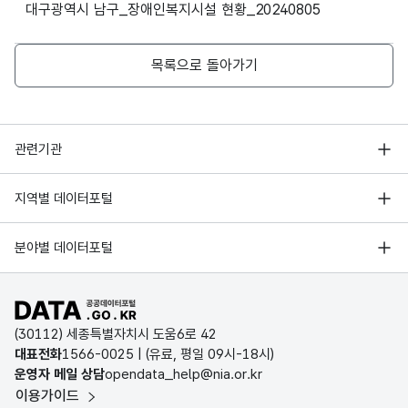
고정
대구광역시 남구_장애인복지시설 현황_20240805
남구
문자
시설
관내
내용_
해당
형
3
장
장애
내용
없음
공동생활가정
더불어남구장애인공동생활가정
서정희
4명
목록으로 돌아가기
(CHA
인복
R)
지시
설의
장
행정안전부
관련기관
공동생활가정
늘푸른집
정병주
4명
한국지능정보사회진흥원
대구
서울 열린데이터광장
지역별 데이터포털
광역
오픈데이터포럼
경기데이터드림
시
기상자료개방포털
국가정보자원관리원
분야별 데이터포털
남구
숫자
부산데이터웨이브
관내
번호_
형
999-
국토교통부 공간정보오픈플랫폼
한국지역정보개발원
전화
D-데이터허브
장애
전화
(NU
12
999-
공동생활가정
보금자리
정병주
4명
공공데이터포털 바로가기
번호
환경부 환경데이터포털
인복
번호
MER
9999
인천데이터포털
(30112) 세종특별자치시 도움6로 42
지시
IC)
문화데이터광장
대표전화
1566-0025
| (유료, 평일 09시-18시)
설의
울산광역시 데이터포털
운영자 메일 상담
opendata_help@nia.or.kr
농림축산식품 공공데이터포털
전화
이용가이드
전남광주통합특별시 빅데이터 플랫폼
번호