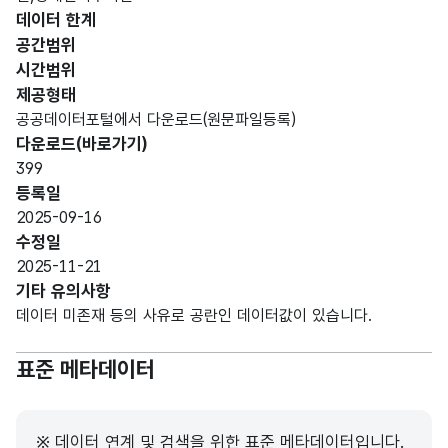
남구
문자
데이터 한계
관내
내용_
형
해당
구분
6
공간범위
장애
내용
(VAR
없음
시간범위
인복
CHA
제공형태
지시
R)
공공데이터포털에서 다운로드(원문파일등록)
설의
다운로드(바로가기)
구분
399
등록일
대구
2025-09-16
광역
수정일
시
가변
2025-11-21
남구
문자
기타 유의사항
시설
관내
내용_
형
해당
14
데이터 미존재 등의 사유로 공란인 데이터값이 있습니다.
명
장애
내용
(VAR
없음
인복
CHA
표준 메타데이터
지시
R)
설의
이름
※ 데이터 연계 및 검색을 위한 표준 메타데이터입니다.