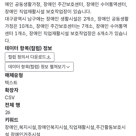
애인 공동생활가정, 장애인 주간보호센터, 장애인 수어통역센터,
장애인 직업재활시설 보호작업장이 있습니다.
대구광역시 남구에는 장애인 생활시설은 2개소, 장애인 공동생활
가정은 10개소, 장애인 주간보호센터는 7개소, 장애인 수어통역
센터 1개소, 장애인 직업재활시설 보호작업장은 6개소가 있습니
다.
데이터 항목(컬럼) 정보
컬럼 정의서 다운로드
데이터 항목(컬럼) 정보 펼쳐보기
매체유형
항목
텍스트
도메
데이
항목
명
항목
최대
표현
확장자
인분
터타
명
(영문
설명
길이
방식
류
입
CSV
명)
전체 행
데이터 항목 표로 항목명, 항목명(영문명), 항목 설명, 도메인분류
26
대구
키워드
광역
장애인,복지시설,장애인복지시설,직업재활시설,주간활동보호시
시
가변
설,장애인거주시설