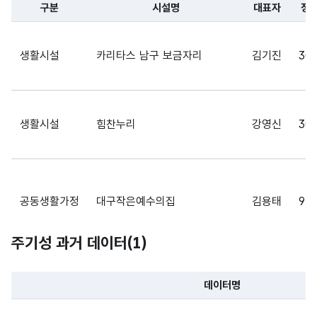
인복
CHA
구분
시설명
대표자
정
지시
R)
파일 데이터의 일부 내용의 표로 센터명, 프로그램명, 강습요일,
설의
정원
생활시설
카리타스 남구 보금자리
김기진
30
대구
광역
시
가변
생활시설
힘찬누리
강영신
30
남구
문자
소재
관내
명칭_
형
해당
지주
29
장애
주소
(VAR
없음
소
인복
CHA
공동생활가정
대구작은예수의집
김용태
9명
지시
R)
설의
주기성 과거 데이터(
주소
1
)
대구
데이터명
공동생활가정
나눔공동체
이왕욱
20
광역
파일 데이터의 과거 데이터표로 데이터명, 등록일로 구성되어있
시