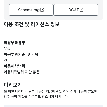
대구
Schema.org
DCAT
광역
시
남구
고정
이용 조건 및 라이선스 정보
관내
문자
대표
내용_
해당
장애
형
3
자
내용
없음
인복
(CHA
비용부과유무
지시
R)
무료
설의
비용부과기준 및 단위
대표
건
자
이용허락범위
이용허락범위 제한 없음
대구
광역
미리보기
시
가변
남구
문자
※ 파일 데이터의 일부 내용을 제공하고 있으며, 전체 내용이 필요한
관내
내용_
형
해당
경우 해당 파일을 다운로드 받으시기 바랍니다.
정원
3
장애
내용
(VAR
없음