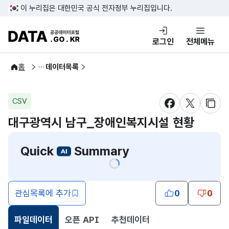
콘텐츠 바로가기
푸터 바로가기
이 누리집은 대한민국 공식 전자정부 누리집입니다.
DATA.GO.KR 공공데이터포털
로그인
전체메뉴
공공데이터
홈
데이터목록
CSV
새창 열림
새창 열림
새창
대구광역시 남구_장애인복지시설 현황
Quick
Summary
관심목록에 추가
0
0
파일데이터
오픈 API
추천데이터
선택됨