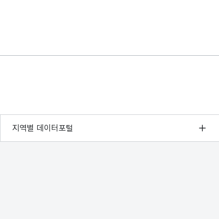
서울 열린데이터광장
지역별 데이터포털
경기데이터드림
부산데이터웨이브
D-데이터허브
인천데이터포털
울산광역시 데이터포털