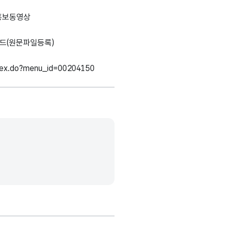
홍보동영상
드(원문파일등록)
ndex.do?menu_id=00204150