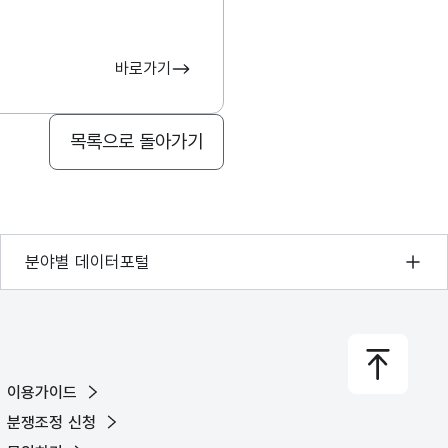
바로가기
목록으로 돌아가기
기상자료개방포털
분야별 데이터포털
국토교통부 공간정보오픈플랫폼
환경부 환경데이터포털
문화데이터광장
이용가이드
농림축산식품 공공데이터포털
분쟁조정 신청
보건의료빅데이터개방시스템