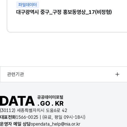
파일데이터
대구광역시 중구_구정 홍보동영상_17(비정형)
행정안전부
관련기관
한국지능정보사회진흥원
오픈데이터포럼
공공데이터포털 바로가기
국가정보자원관리원
(30112) 세종특별자치시 도움6로 42
한국지역정보개발원
대표전화
1566-0025
| (유료, 평일 09시-18시)
운영자 메일 상담
opendata_help@nia.or.kr