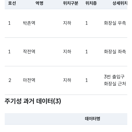
IC)
호선
역명
위치구분
위치층
상세위치
파일 데이터의 일부 내용의 표로 센터명, 프로그램명, 강습요일,
가변
문자
1
박촌역
지하
1
화장실 우측
운영
운영
형
30
사
사
(VAR
CHA
R)
1
작전역
지하
1
화장실 좌측
가변
문자
3번 출입구
전화
전화
형
2
마전역
지하
1
12
화장실 근처
번호
번호
(VAR
CHA
주기성 과거 데이터(
3
)
R)
4번 출입구
2
가정역
지하
1
화장실 좌측
데이터명
파일 데이터의 과거 데이터표로 데이터명, 등록일로 구성되어있