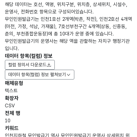
해당 데이터는 호선, 역명, 위치구분, 위치층, 상세위치, 시설수,
운영사, 전화번호 항목으로 구성되어있습니다.
무인민원발급기는 인천1호선 2개역(박촌, 작전), 인천2호선 4개역
(마전, 가정, 석남, 가재울), 7호선부천구간 4개역(상동, 신중동,
춘의, 부천종합운동장)에 총 10대가 운영 중에 있습니다.
무인민원발급기의 운영사는 해당 역을 관할하는 자치구 행정기관
입니다.
데이터 항목(컬럼) 정보
컬럼 정의서 다운로드
데이터 항목(컬럼) 정보 펼쳐보기
매체유형
항목
텍스트
도메
데이
항목
명
항목
최대
표현
확장자
인분
터타
명
(영문
설명
길이
방식
류
입
CSV
명)
전체 행
데이터 항목 표로 항목명, 항목명(영문명), 항목 설명, 도메인분류
10
가변
키워드
문자
인천지하철,무인발급기,역사 무인민원발급기,운영사,상세위치,위