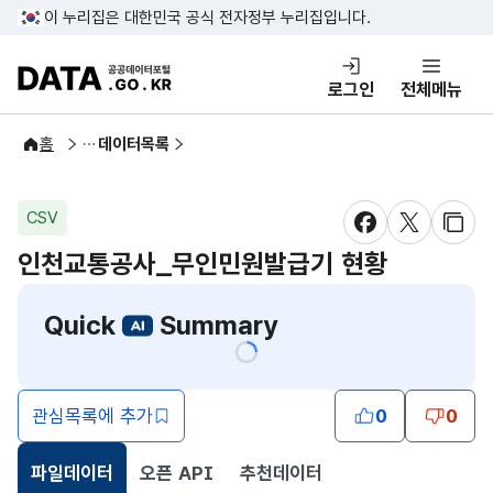
콘텐츠 바로가기
푸터 바로가기
이 누리집은 대한민국 공식 전자정부 누리집입니다.
DATA.GO.KR 공공데이터포털
로그인
전체메뉴
공공데이터
홈
데이터목록
CSV
새창 열림
새창 열림
새창
인천교통공사_무인민원발급기 현황
Quick
Summary
관심목록에 추가
0
0
파일데이터
오픈 API
추천데이터
선택됨