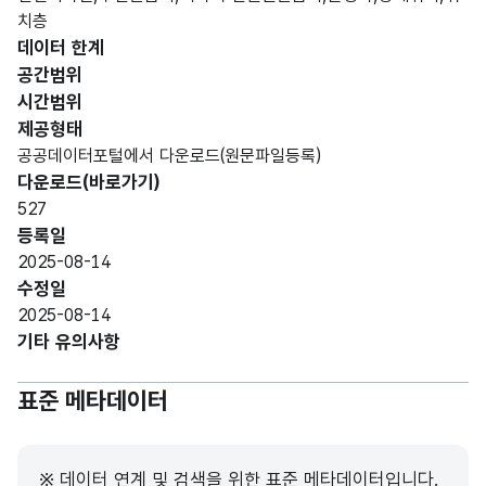
호선
형
치층
호선
2
명
(VAR
데이터 한계
CHA
공간범위
R)
시간범위
제공형태
가변
공공데이터포털에서 다운로드(원문파일등록)
문자
다운로드(바로가기)
형
역명
역명
20
527
(VAR
등록일
CHA
2025-08-14
R)
수정일
2025-08-14
가변
기타 유의사항
문자
위치
위치
형
10
표준 메타데이터
구분
구분
(VAR
CHA
R)
※ 데이터 연계 및 검색을 위한 표준 메타데이터입니다.