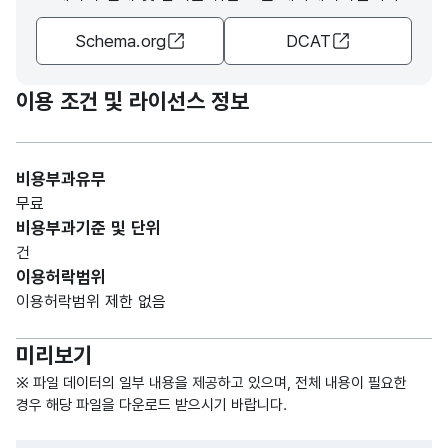
가변
Schema.org
DCAT
문자
위치
위치
형
2
층
층
(VAR
이용 조건 및 라이선스 정보
CHA
R)
비용부과유무
가변
무료
문자
비용부과기준 및 단위
상세
상세
형
40
건
위치
위치
(VAR
이용허락범위
CHA
이용허락범위 제한 없음
R)
미리보기
숫자
형
※ 파일 데이터의 일부 내용을 제공하고 있으며, 전체 내용이 필요한
시설
시설
(NU
2
경우 해당 파일을 다운로드 받으시기 바랍니다.
수
수
MER