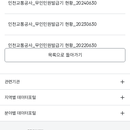
표 내는 곳 뒤
인천교통공사_무인민원발급기 현황_20240630
2
석남역
지하
1
벽면
인천교통공사_무인민원발급기 현황_20230630
2
가재울역
지하
1
표 사는 곳 옆
인천교통공사_무인민원발급기 현황_20220630
목록으로 돌아가기
고객상담실 앞
7
상동역
지하
1
두번째 기둥
행정안전부
관련기관
7
신중동역
지하
1
분수대 우측
한국지능정보사회진흥원
서울 열린데이터광장
지역별 데이터포털
오픈데이터포럼
경기데이터드림
기상자료개방포털
국가정보자원관리원
분야별 데이터포털
7,8번 출입구
부산데이터웨이브
7
춘의
지하
1
방향
국토교통부 공간정보오픈플랫폼
한국지역정보개발원
D-데이터허브