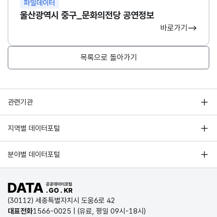
파일데이터
울산광역시 중구_문화의전당 공연정보
바로가기
목록으로 돌아가기
행정안전부
관련기관
한국지능정보사회진흥원
서울 열린데이터광장
지역별 데이터포털
오픈데이터포럼
경기데이터드림
기상자료개방포털
국가정보자원관리원
분야별 데이터포털
부산데이터웨이브
국토교통부 공간정보오픈플랫폼
한국지역정보개발원
D-데이터허브
공공데이터포털 바로가기
환경부 환경데이터포털
인천데이터포털
(30112) 세종특별자치시 도움6로 42
문화데이터광장
대표전화
1566-0025
| (유료, 평일 09시-18시)
울산광역시 데이터포털