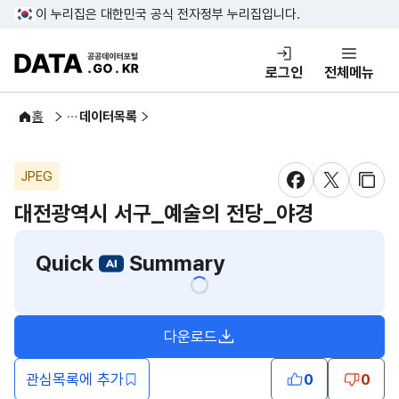
콘텐츠 바로가기
푸터 바로가기
이 누리집은 대한민국 공식 전자정부 누리집입니다.
DATA.GO.KR 공공데이터포털
로그인
전체메뉴
공공데이터
홈
데이터목록
JPEG
새창 열림
새창 열림
새창
대전광역시 서구_예술의 전당_야경
Quick
Summary
다운로드
관심목록에 추가
0
0