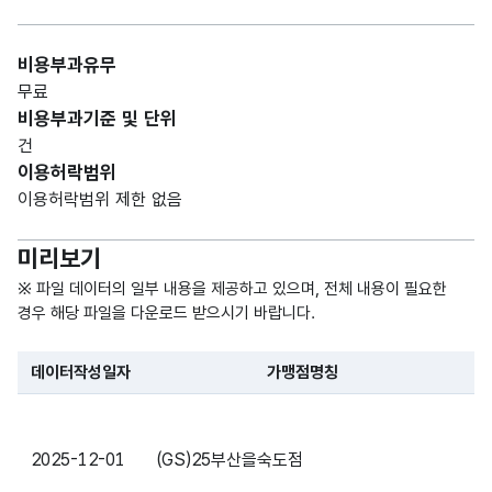
가변
비용부과유무
문자
무료
지번
지번
형
10
비용부과기준 및 단위
주소
주소
(VAR
건
CHA
이용허락범위
R)
이용허락범위 제한 없음
가변
미리보기
문자
전화
전화
형
※ 파일 데이터의 일부 내용을 제공하고 있으며, 전체 내용이 필요한
10
번호
번호
(VAR
경우 해당 파일을 다운로드 받으시기 바랍니다.
CHA
R)
데이터작성일자
가맹점명칭
파일 데이터의 일부 내용의 표로 센터명, 프로그램명, 강습요일,
가변
문자
2025-12-01
(GS)25부산을숙도점
1
형
업종
업종
10