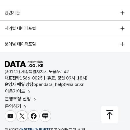
가맹
가맹
문자
행정안전부
점기
점기
형
관련기관
10
준일
준일
(VAR
한국지능정보사회진흥원
자
자
CHA
서울 열린데이터광장
지역별 데이터포털
2025-12-01
(비엘)BL푸드
6
R)
오픈데이터포럼
경기데이터드림
기상자료개방포털
국가정보자원관리원
분야별 데이터포털
부산데이터웨이브
국토교통부 공간정보오픈플랫폼
한국지역정보개발원
D-데이터허브
공공데이터포털 바로가기
환경부 환경데이터포털
2025-12-01
(사)여성이 만드는 세상
6
인천데이터포털
(30112) 세종특별자치시 도움6로 42
문화데이터광장
대표전화
1566-0025
| (유료, 평일 09시-18시)
울산광역시 데이터포털
운영자 메일 상담
opendata_help@nia.or.kr
농림축산식품 공공데이터포털
이용가이드
전남광주통합특별시 빅데이터 플랫폼
보건의료빅데이터개방시스템
분쟁조정 신청
2025-12-01
(신)남경원
6
대전광역시 데이터포털
문의하기
식품의약품안전처 데이터포털
세종특별자치시 데이터포털
교육통계서비스
유튜브
X
페이스북
블로그
충청북도 데이터허브