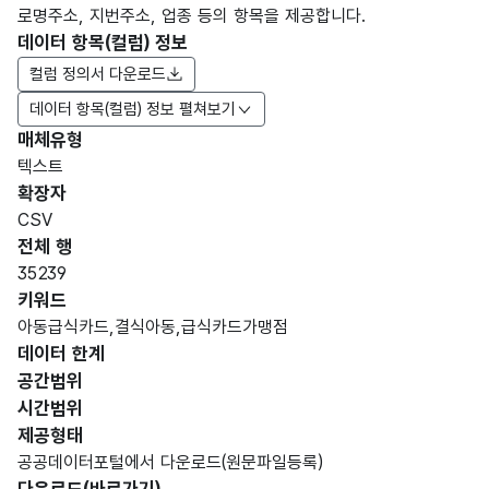
로명주소, 지번주소, 업종 등의 항목을 제공합니다.
데이터 항목(컬럼) 정보
컬럼 정의서 다운로드
데이터 항목(컬럼) 정보 펼쳐보기
매체유형
항목
텍스트
도메
데이
항목
명
항목
최대
표현
확장자
인분
터타
명
(영문
설명
길이
방식
류
입
CSV
명)
전체 행
데이터 항목 표로 항목명, 항목명(영문명), 항목 설명, 도메인분류
35239
가변
키워드
데이
데이
문자
아동급식카드,결식아동,급식카드가맹점
터작
터작
형
데이터 한계
10
성일
성일
(VAR
공간범위
자
자
CHA
시간범위
R)
제공형태
공공데이터포털에서 다운로드(원문파일등록)
가변