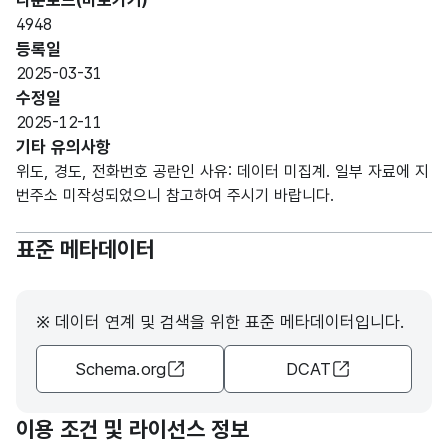
다운로드(바로가기)
문자
가맹
가맹
4948
형
점명
점명
10
등록일
(VAR
칭
칭
2025-03-31
CHA
수정일
R)
2025-12-11
기타 유의사항
가변
위도, 경도, 전화번호 공란인 사유: 데이터 미집계. 일부 자료에 지
문자
사업
사업
번주소 미작성되었으니 참고하여 주시기 바랍니다.
형
자번
자번
10
(VAR
호
호
표준 메타데이터
CHA
R)
※ 데이터 연계 및 검색을 위한 표준 메타데이터입니다.
가변
문자
도로
도로
Schema.org
DCAT
형
명주
명주
10
(VAR
소
소
CHA
이용 조건 및 라이선스 정보
R)