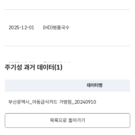
(VAR
CHA
R)
2025-12-01
(HD)명품국수
2
가변
문자
형
위도
위도
10
(VAR
CHA
2025-12-01
(PANNA)판나
4
주기성 과거 데이터(
1
)
R)
가변
데이터명
문자
파일 데이터의 과거 데이터표로 데이터명, 등록일로 구성되어있
형
2025-12-01
(SAIGON) 싸이건
8
경도
경도
10
부산광역시_아동급식카드 가맹점_20240910
(VAR
CHA
R)
목록으로 돌아가기
2025-12-01
(목) 써니김밥
6
가변