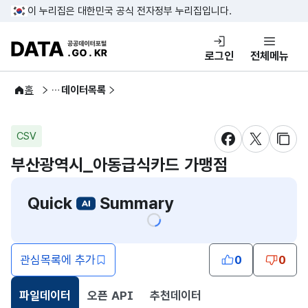
콘텐츠 바로가기
푸터 바로가기
이 누리집은 대한민국 공식 전자정부 누리집입니다.
DATA.GO.KR 공공데이터포털
로그인
전체메뉴
공공데이터
홈
데이터목록
CSV
새창 열림
새창 열림
새창
부산광역시_아동급식카드 가맹점
Quick
Summary
관심목록에 추가
0
0
파일데이터
오픈 API
추천데이터
선택됨