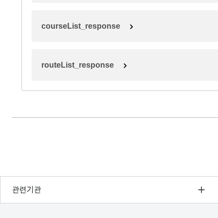
courseList_response
routeList_response
행정안전부
관련기관
한국지능정보사회진흥원