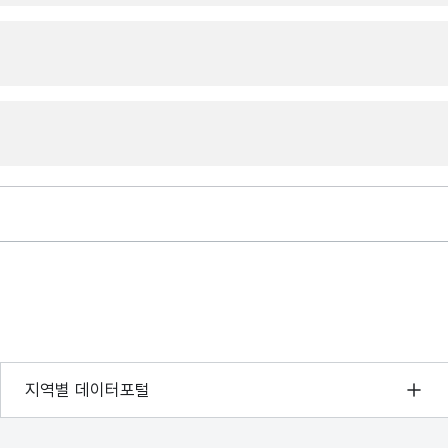
서울 열린데이터광장
지역별 데이터포털
경기데이터드림