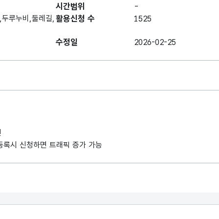
시간범위
-
,두루누비,둘레길,
활용신청 수
1525
수정일
2026-02-25
인
례 등록시 신청하면 트래픽 증가 가능