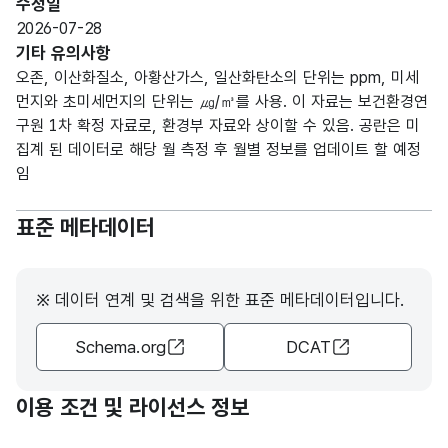
수정일
2026-07-28
가변
기타 유의사항
문자
오존, 이산화질소, 아황산가스, 일산화탄소의 단위는 ppm, 미세
형
1월
1월
3
먼지와 초미세먼지의 단위는 ㎍/㎥를 사용. 이 자료는 보건환경연
(VAR
구원 1차 확정 자료로, 환경부 자료와 상이할 수 있음. 공란은 미
CHA
집계 된 데이터로 해당 월 측정 후 월별 정보를 업데이트 할 예정
R)
임
가변
표준 메타데이터
문자
형
2월
2월
3
(VAR
※ 데이터 연계 및 검색을 위한 표준 메타데이터입니다.
CHA
R)
Schema.org
DCAT
가변
문자
이용 조건 및 라이선스 정보
형
3월
3월
3
(VAR