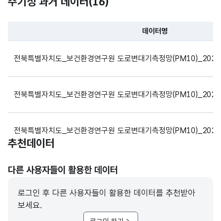
주기성 과거 데이터(
16
)
문자
형
6월
6월
3
(VAR
데이터명
CHA
파일 데이터의 과거 데이터표로 데이터명, 등록일로 구성되어있
R)
전북특별자치도_보건환경연구원 도로변대기측정망(PM10)_20260
가변
문자
전북특별자치도_보건환경연구원 도로변대기측정망(PM10)_20260
형
7월
7월
3
(VAR
CHA
전북특별자치도_보건환경연구원 도로변대기측정망(PM10)_20260
R)
추천데이터
가변
전북특별자치도_보건환경연구원 도로변대기측정망(PM10)_20260
다른 사용자들이 활용한 데이터
문자
형
8월
8월
3
로그인 후 다른 사용자들이 활용한 데이터를 추천받아
(VAR
전북특별자치도_보건환경연구원 도로변대기측정망(PM10)_20260
보세요.
CHA
R)