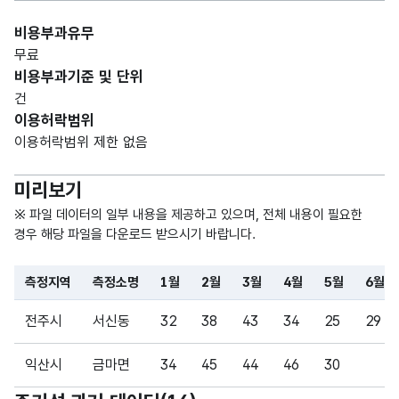
CHA
비용부과유무
R)
무료
비용부과기준 및 단위
가변
건
문자
이용허락범위
형
4월
4월
3
이용허락범위 제한 없음
(VAR
CHA
미리보기
R)
※ 파일 데이터의 일부 내용을 제공하고 있으며, 전체 내용이 필요한
경우 해당 파일을 다운로드 받으시기 바랍니다.
가변
문자
형
측정지역
측정소명
1월
2월
3월
4월
5월
6월
5월
5월
3
(VAR
파일 데이터의 일부 내용의 표로 센터명, 프로그램명, 강습요일,
CHA
전주시
서신동
32
38
43
34
25
29
R)
익산시
금마면
34
45
44
46
30
가변