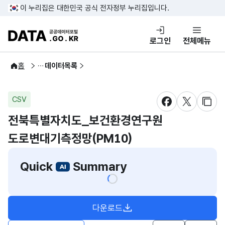
콘텐츠 바로가기
푸터 바로가기
이 누리집은 대한민국 공식 전자정부 누리집입니다.
DATA.GO.KR 공공데이터포털
로그인
전체메뉴
공공데이터
홈
데이터목록
CSV
새창 열림
새창 열림
새창
전북특별자치도_보건환경연구원
도로변대기측정망(PM10)
Quick
Summary
다운로드