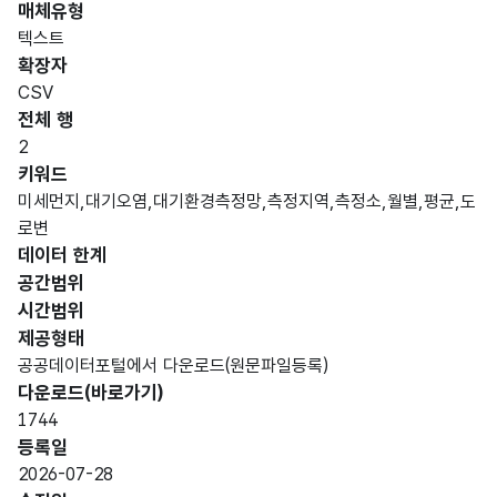
매체유형
항목
텍스트
도메
데이
항목
명
항목
최대
표현
확장자
인분
터타
명
(영문
설명
길이
방식
류
입
CSV
명)
전체 행
데이터 항목 표로 항목명, 항목명(영문명), 항목 설명, 도메인분류
2
가변
키워드
전북
문자
미세먼지,대기오염,대기환경측정망,측정지역,측정소,월별,평균,도
측정
특별
형
로변
3
지역
자치
(VAR
데이터 한계
도
CHA
공간범위
R)
시간범위
제공형태
가변
공공데이터포털에서 다운로드(원문파일등록)
전북
문자
다운로드(바로가기)
측정
특별
형
3
1744
소명
자치
(VAR
등록일
도
CHA
2026-07-28
R)