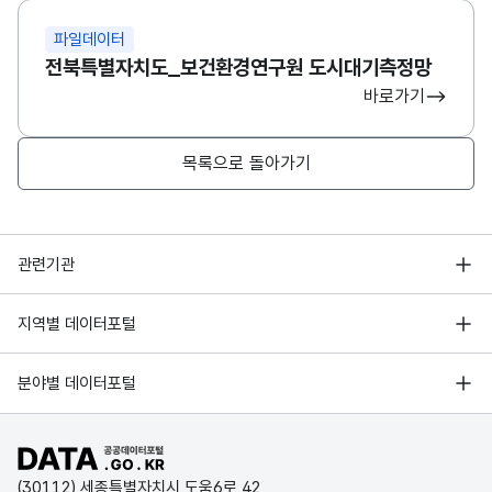
(VAR
전북특별자치도_보건환경연구원 도로변대기측정망(PM10)_20250
CHA
파일데이터
R)
전북특별자치도_보건환경연구원 도시대기측정망
바로가기
전북특별자치도_보건환경연구원 도로변대기측정망(PM10)_20241
가변
문자
목록으로 돌아가기
형
12월
12월
3
전북특별자치도_보건환경연구원 도로변대기측정망(PM10)_20241
(VAR
CHA
R)
행정안전부
관련기관
전라북도_보건환경연구원 도로변대기측정망(PM10)_20220630
가변
한국지능정보사회진흥원
서울 열린데이터광장
지역별 데이터포털
문자
오픈데이터포럼
전라북도_보건환경연구원 도로변대기측정망(PM10)_20220531
형
경기데이터드림
평균
평균
3
(VAR
기상자료개방포털
국가정보자원관리원
분야별 데이터포털
부산데이터웨이브
CHA
국토교통부 공간정보오픈플랫폼
한국지역정보개발원
R)
D-데이터허브
공공데이터포털 바로가기
환경부 환경데이터포털
인천데이터포털
(30112) 세종특별자치시 도움6로 42