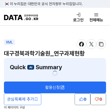
콘텐츠 바로가기
푸터 바로가기
이 누리집은 대한민국 공식 전자정부 누리집입니다.
DATA.GO.KR 공공데이터포털
로그인
전체메뉴
XML
새창 열림
새창 열림
새창
대구경북과학기술원_연구과제현황
Quick
Summary
활용신청
관심목록에 추가
0
0
이 페이지의 구성