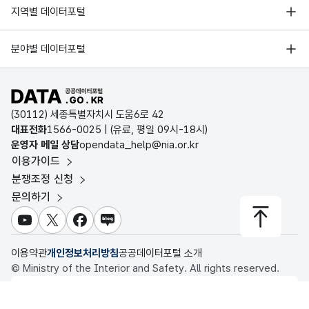
서울 열린데이터광장
지역별 데이터포털
오픈데이터포럼
경기데이터드림
기상자료개방포털
국가정보자원관리원
분야별 데이터포털
부산데이터웨이브
국토교통부 공간정보오픈플랫폼
한국지역정보개발원
D-데이터허브
공공데이터포털 바로가기
환경부 환경데이터포털
인천데이터포털
(30112) 세종특별자치시 도움6로 42
문화데이터광장
대표전화
1566-0025
| (유료, 평일 09시-18시)
울산광역시 데이터포털
운영자 메일 상담
opendata_help@nia.or.kr
농림축산식품 공공데이터포털
이용가이드
전남광주통합특별시 빅데이터 플랫폼
보건의료빅데이터개방시스템
분쟁조정 신청
대전광역시 데이터포털
문의하기
식품의약품안전처 데이터포털
세종특별자치시 데이터포털
교육통계서비스
유튜브
X
페이스북
블로그
충청북도 데이터허브
이용약관
개인정보처리방침
공공데이터포털 소개
© Ministry of the Interior and Safety. All rights reserved.
행정안전부
이 누리집은 행정안전부 누리집입니다.