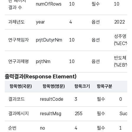
한 페이지
numOfRows
10
필수
10
결과 수
과제년도
year
4
옵션
2022
성주영
연구책임자
prjtDutyrNm
10
옵션
(%EC%
반도체
연구과제명
prjtNm
10
옵션
(%EB%
출력결과(Response Element)
항목명(국문)
항목명(영문)
항목크기
항목구분
해당 오픈API의 출력결과(Response Element) 항목에 대
결과코드
resultCode
3
필수
0
결과메시지
resultMsg
255
필수
Succ
순번
no
4
필수
1