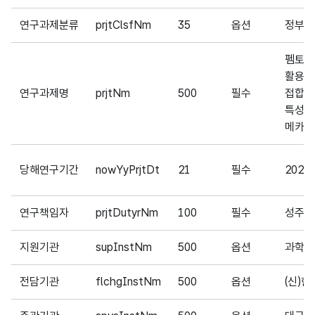
연구과제분류
prjtClsfNm
35
옵션
정부수
펨토초
활용한
연구과제명
prjtNm
500
필수
접합계
특성과
메카니
당해연구기간
nowYyPrjtDt
21
필수
2022/
연구책임자
prjtDutyrNm
100
필수
성주영
지원기관
supInstNm
500
옵션
과학기
전담기관
flchgInstNm
500
옵션
(신)