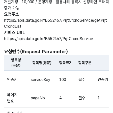
개발계정 : 10,000 / 운영계정 : 활용사례 등록시 신청하면 트래픽
증가 가능
요청주소
https://apis.data.go.kr/B552467/PrjtCrcndService/getPrjt
CrcndList
서비스 URL
https://apis.data.go.kr/B552467/PrjtCrcndService
요청변수(Request Parameter)
항목명
항목명(영문)
항목크기
항목구분
(국문)
해당 오픈API의 요청변수(Request Parameter) 항목에 
인증키
serviceKey
100
필수
인증키 (U
페이지
pageNo
4
필수
1
번호