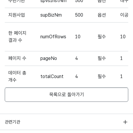
주관기관
spvsInstNm
500
옵션
대구경
지원사업
supBizNm
500
옵션
이공분
한 페이지
numOfRows
10
필수
10
결과 수
페이지 수
pageNo
4
필수
1
데이터 총
totalCount
4
필수
1
개수
목록으로 돌아가기
행정안전부
관련기관
한국지능정보사회진흥원