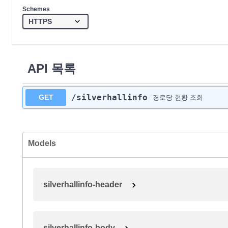
Schemes
API 목록
/silverhallinfo
GET
경로당 현황 조회
Models
silverhallinfo-header
silverhallinfo-body