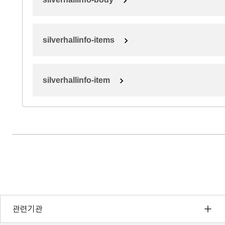
silverhallinfo-items
silverhallinfo-item
행정안전부
관련기관