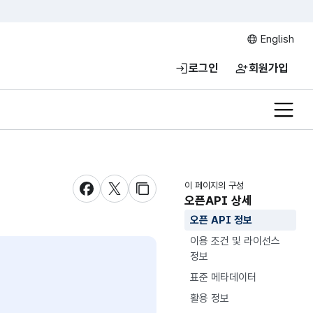
English
로그인
회원가입
전체메
이 페이지의 구성
새창 열림
새창 열림
새창 열림
오픈API 상세
오픈 API 정보
이용 조건 및 라이선스
정보
표준 메타데이터
활용 정보