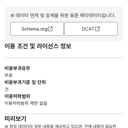
기호
체계
(출처
※ 데이터 연계 및 검색을 위한 표준 메타데이터입니다.
:
공통
Schema.org
DCAT
표준
용어)
이용 조건 및 라이선스 정보
기본
이
비용부과유무
되는
무료
표준
비용부과기준 및 단위
을
고정
건
특정
CRT
날짜/
문자
이용허락범위
기준
한
R_Y
시간_
형
6
이용허락범위 제한 없음
연월
연도
M
연월
(CHA
와 월
R)
미리보기
(출처
:
※ 파일 데이터의 일부 내용을 제공하고 있으며, 전체 내용이 필요한