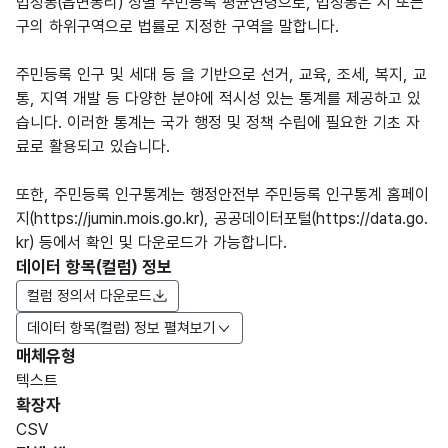
법정동(읍면동리) 성별 주민등록 평균연령으로, 법정동은 시 또는
구의 하위구역으로 법률로 지정한 구역을 말합니다.
주민등록 인구 및 세대 등 을 기반으로 선거, 교육, 조세, 복지, 교
통, 지역 개발 등 다양한 분야에 적시성 있는 통계를 제공하고 있
습니다. 이러한 통계는 국가 행정 및 정책 수립에 필요한 기초 자
료로 활용되고 있습니다.
또한, 주민등록 인구통계는 행정안전부 주민등록 인구통계 홈페이
지(https://jumin.mois.go.kr), 공공데이터포털(https://data.go.
kr) 등에서 확인 및 다운로드가 가능합니다.
데이터 항목(컬럼) 정보
컬럼 정의서 다운로드
데이터 항목(컬럼) 정보 펼쳐보기
매체유형
항목
텍스트
도메
데이
항목
명
항목
최대
표현
확장자
인분
터타
명
(영문
설명
길이
방식
류
입
CSV
명)