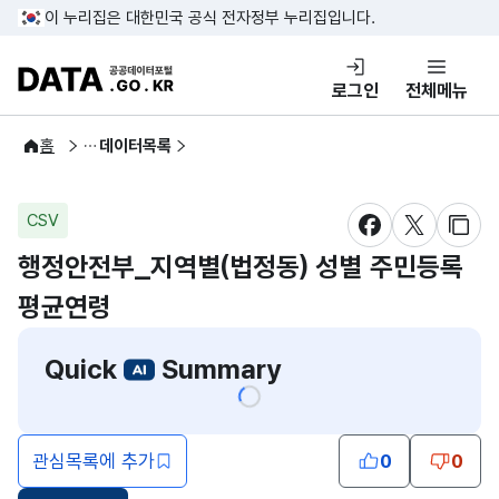
콘텐츠 바로가기
푸터 바로가기
이 누리집은 대한민국 공식 전자정부 누리집입니다.
DATA.GO.KR 공공데이터포털
로그인
전체메뉴
공공데이터
홈
데이터목록
CSV
새창 열림
새창 열림
새창
행정안전부_지역별(법정동) 성별 주민등록
평균연령
Quick
Summary
관심목록에 추가
0
0