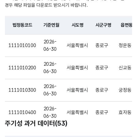
공통
경우 해당 파일을 다운로드 받으시기 바랍니다.
표준
용어)
법정동코드
기준연월
시도명
시군구명
읍면동명
행정
파일 데이터의 일부 내용의 표로 센터명, 프로그램명, 강습요일,
구역
2026-
1111010100
서울특별시
종로구
청운동
으로
06-30
가변
Citie
나눈
문자
s
시와
2026-
시도
명칭_
형
1111010200
서울특별시
종로구
신교동
And
도
40
06-30
명
명
(VAR
Provi
(출처
CHA
nces
:
2026-
R)
1111010300
서울특별시
종로구
궁정동
공통
06-30
표준
용어)
2026-
1111010400
서울특별시
종로구
효자동
06-30
행정
주기성 과거 데이터(
53
)
구역
2026-
1111010500
서울특별시
종로구
창성동
단위