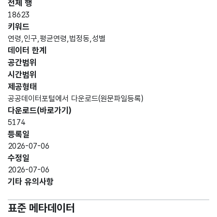
전체 행
데이터 항목 표로 항목명, 항목명(영문명), 항목 설명, 도메인분류
18623
시
키워드
또는
연령,인구,평균연령,법정동,성별
구의
데이터 한계
하위
공간범위
행정
시간범위
구역
제공형태
으로
공공데이터포털에서 다운로드(원문파일등록)
법률
다운로드(바로가기)
로
5174
지정
고정
등록일
LCT
한
법정
문자
2026-07-06
N_S
구역
코드_
동코
형
10
수정일
TDG
정보
코드
드
(CHA
2026-07-06
_CD
를
R)
기타 유의사항
나타
내기
표준 메타데이터
위한