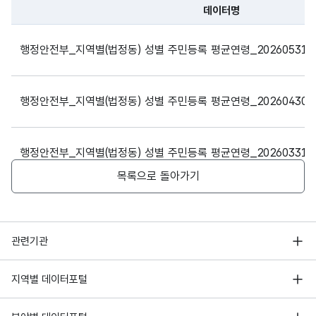
06-30
데이터명
인
파일 데이터의 과거 데이터표로 데이터명, 등록일로 구성되어있
‘시’와
2026-
1111010600
서울특별시
종로구
통의동
행정안전부_지역별(법정동) 성별 주민등록 평균연령_20260531
,
06-30
‘군’과
가변
,
문자
2026-
Si/G
1111010700
서울특별시
종로구
적선동
시군
‘구’를
명칭_
형
행정안전부_지역별(법정동) 성별 주민등록 평균연령_20260430
06-30
un/G
40
구명
아울
명
(VAR
u
러
CHA
2026-
1111010800
서울특별시
종로구
통인동
이르
R)
행정안전부_지역별(법정동) 성별 주민등록 평균연령_20260331
06-30
는 말
목록으로 돌아가기
(출처
2026-
1111010900
서울특별시
종로구
누상동
:
행정안전부_지역별(법정동) 성별 주민등록 평균연령_20260228
06-30
공통
표준
행정안전부
관련기관
2026-
1111011000
서울특별시
종로구
누하동
용어)
행정안전부_지역별(법정동) 성별 주민등록 평균연령_20260131
06-30
한국지능정보사회진흥원
서울 열린데이터광장
지역별 데이터포털
시
오픈데이터포럼
2026-
경기데이터드림
1111011100
서울특별시
종로구
옥인동
또는
행정안전부_지역별(법정동) 성별 주민등록 평균연령_20251231
06-30
기상자료개방포털