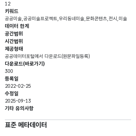
데이터 항목 표로 항목명, 항목명(영문명), 항목 설명, 도메인분류
12
가변
키워드
문자
공공미술,공공미술프로젝트,우리동네미술,문화콘텐츠,전시,미술
형
데이터 한계
순번
순번
100
(VAR
공간범위
CHA
시간범위
R)
제공형태
공공데이터포털에서 다운로드(원문파일등록)
가변
다운로드(바로가기)
문자
공공
공공
300
형
미술
미술
100
등록일
(VAR
명
명
2022-02-25
CHA
수정일
R)
2025-09-13
기타 유의사항
가변
문자
보유
보유
표준 메타데이터
형
(전시)
(전시)
100
(VAR
장소
장소