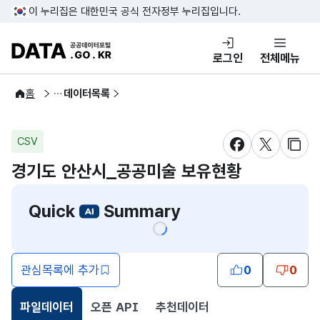
콘텐츠 바로가기
푸터 바로가기
이 누리집은 대한민국 공식 전자정부 누리집입니다.
DATA.GO.KR 공공데이터포털
로그인
전체메뉴
공공데이터
홈
데이터목록
CSV
새창 열림
새창 열림
새창
경기도 안산시_공공미술 보유현황
Quick
Summary
관심목록에 추가
0
0
파일데이터
오픈 API
추천데이터
선택됨