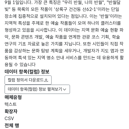
9월 1일입니다. 가장 큰 특징은 "우리 반월, 나의 반월", "반월달
빛" 등 목록의 모든 작품이 '상록구 건건동 산62-1'이라는 단일
장소에 집중적으로 설치되어 있다는 점입니다. 이는 '반월'이라는
지역적 특성을 주제로 한 예술 작품들이 모여 하나의 클러스터를
형성하고 있음을 시사합니다. 이 데이터는 지역 문화 예술 현황 파
악, 문화 콘텐츠 개발, 예술 작품을 연계한 관광 코스 기획, 학술
연구의 기초 자료로 높은 가치를 지닙니다. 또한 시민들이 직접 작
품을 감상하는 문화 탐방 계획을 세우거나, 개발자가 지도 앱과 연
동하여 특색 있는 지역 명소 안내 서비스를 만드는 데 유용하게 활
용될 수 있습니다
데이터 항목(컬럼) 정보
컬럼 정의서 다운로드
데이터 항목(컬럼) 정보 펼쳐보기
매체유형
항목
텍스트
도메
데이
항목
명
항목
최대
표현
확장자
인분
터타
명
(영문
설명
길이
방식
류
입
CSV
명)
전체 행