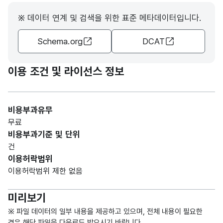
CHA
※ 데이터 연계 및 검색을 위한 표준 메타데이터입니다.
R)
Schema.org
DCAT
가변
데이
데이
문자
터기
터기
형
이용 조건 및 라이선스 정보
100
준일
준일
(VAR
자
자
CHA
R)
비용부과유무
무료
가변
비용부과기준 및 단위
문자
건
형
순번
순번
100
이용허락범위
(VAR
이용허락범위 제한 없음
CHA
R)
미리보기
가변
※ 파일 데이터의 일부 내용을 제공하고 있으며, 전체 내용이 필요한
문자
경우 해당 파일을 다운로드 받으시기 바랍니다.