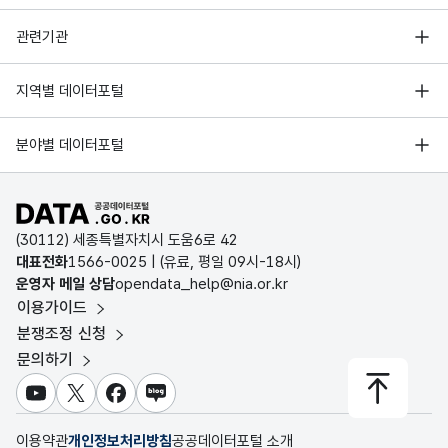
행정안전부
관련기관
9
인공산책
안산시 상록구 건건동
한국지능정보사회진흥원
서울 열린데이터광장
10
두 개의 반달
안산시 상록구 건건동
지역별 데이터포털
오픈데이터포럼
경기데이터드림
11
난달나무
안산시 상록구 건건동
기상자료개방포털
국가정보자원관리원
분야별 데이터포털
부산데이터웨이브
국토교통부 공간정보오픈플랫폼
한국지역정보개발원
12
달나라 반월익스프레스
안산시 상록구 건건동
D-데이터허브
공공데이터포털 바로가기
환경부 환경데이터포털
인천데이터포털
(30112) 세종특별자치시 도움6로 42
문화데이터광장
대표전화
1566-0025
| (유료, 평일 09시-18시)
울산광역시 데이터포털
운영자 메일 상담
opendata_help@nia.or.kr
농림축산식품 공공데이터포털
이용가이드
전남광주통합특별시 빅데이터 플랫폼
보건의료빅데이터개방시스템
분쟁조정 신청
대전광역시 데이터포털
문의하기
식품의약품안전처 데이터포털
세종특별자치시 데이터포털
교육통계서비스
유튜브
X
페이스북
블로그
충청북도 데이터허브
이용약관
개인정보처리방침
공공데이터포털 소개