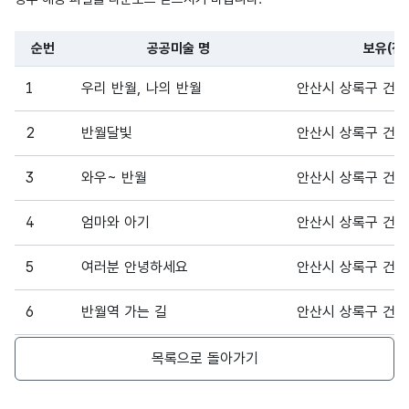
공공
공공
형
미술
미술
100
(VAR
순번
공공미술 명
보유(전
명
명
CHA
파일 데이터의 일부 내용의 표로 센터명, 프로그램명, 강습요일,
R)
1
우리 반월, 나의 반월
안산시 상록구 건건동
가변
2
반월달빛
안산시 상록구 건건동
문자
보유
보유
형
3
와우~ 반월
안산시 상록구 건건동
(전시)
(전시)
100
(VAR
장소
장소
CHA
4
엄마와 아기
안산시 상록구 건건동
R)
5
여러분 안녕하세요
안산시 상록구 건건동
가변
데이
데이
문자
6
반월역 가는 길
안산시 상록구 건건동
터기
터기
형
100
준일
준일
(VAR
7
Beyond You
안산시 상록구 건건동
목록으로 돌아가기
자
자
CHA
R)
8
달콤 사르르 알사탕 빌리지
안산시 상록구 건건동