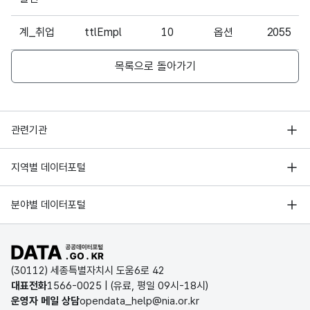
계_취업
ttlEmpl
10
옵션
2055
목록으로 돌아가기
행정안전부
관련기관
한국지능정보사회진흥원
서울 열린데이터광장
지역별 데이터포털
오픈데이터포럼
경기데이터드림
기상자료개방포털
국가정보자원관리원
분야별 데이터포털
부산데이터웨이브
국토교통부 공간정보오픈플랫폼
한국지역정보개발원
D-데이터허브
공공데이터포털 바로가기
환경부 환경데이터포털
인천데이터포털
(30112) 세종특별자치시 도움6로 42
문화데이터광장
대표전화
1566-0025
| (유료, 평일 09시-18시)
울산광역시 데이터포털
운영자 메일 상담
opendata_help@nia.or.kr
농림축산식품 공공데이터포털