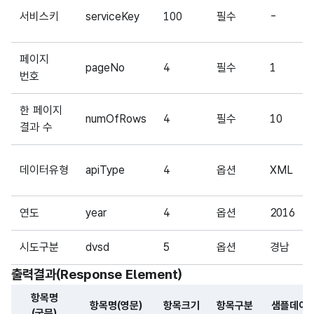
서비스키
serviceKey
100
필수
-
페이지
pageNo
4
필수
1
번호
한 페이지
numOfRows
4
필수
10
결과 수
데이터유형
apiType
4
옵션
XML
연도
year
4
옵션
2016
시도구분
dvsd
5
옵션
경남
출력결과(Response Element)
항목명
항목명(영문)
항목크기
항목구분
샘플데이
(국문)