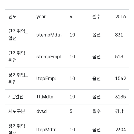
년도
year
4
필수
2016
단기취업_
stempMdtn
10
옵션
831
알선
단기취업_
stempEmpl
10
옵션
513
취업
장기취업_
ltepEmpl
10
옵션
1542
취업
계_알선
ttlMdtn
10
옵션
3135
시도구분
dvsd
5
필수
경남
장기취업_
ltepMdtn
10
옵션
2304
알선