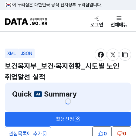
콘텐츠 바로가기
푸터 바로가기
이 누리집은 대한민국 공식 전자정부 누리집입니다.
DATA.GO.KR 공공데이터포털
로그인
전체메뉴
XML
JSON
새창 열림
새창 열림
새창
보건복지부_보건·복지현황_시도별 노인
취업알선 실적
Quick
Summary
활용신청
관심목록에 추가
0
0