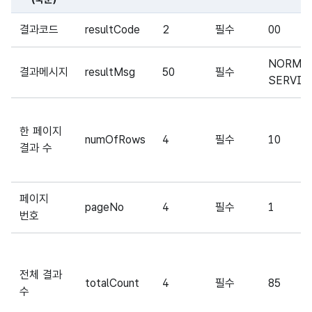
해당 오픈API의 출력결과(Response Element) 항목에 대
결과코드
resultCode
2
필수
00
NORMA
결과메시지
resultMsg
50
필수
SERVIC
한 페이지
numOfRows
4
필수
10
결과 수
페이지
pageNo
4
필수
1
번호
전체 결과
totalCount
4
필수
85
수