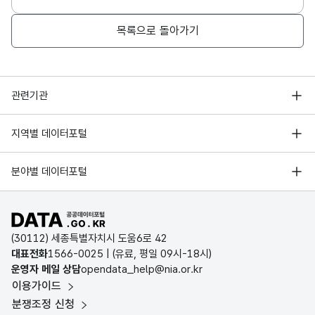
목록으로 돌아가기
행정안전부
관련기관
한국지능정보사회진흥원
서울 열린데이터광장
지역별 데이터포털
오픈데이터포럼
경기데이터드림
기상자료개방포털
국가정보자원관리원
분야별 데이터포털
부산데이터웨이브
국토교통부 공간정보오픈플랫폼
한국지역정보개발원
D-데이터허브
공공데이터포털 바로가기
환경부 환경데이터포털
인천데이터포털
(30112) 세종특별자치시 도움6로 42
문화데이터광장
대표전화
1566-0025
| (유료, 평일 09시-18시)
울산광역시 데이터포털
운영자 메일 상담
opendata_help@nia.or.kr
농림축산식품 공공데이터포털
이용가이드
전남광주통합특별시 빅데이터 플랫폼
보건의료빅데이터개방시스템
분쟁조정 신청
대전광역시 데이터포털