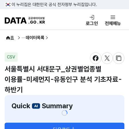
콘텐츠 바로가기
푸터 바로가기
이 누리집은 대한민국 공식 전자정부 누리집입니다.
DATA.GO.KR 공공데이터포털
로그인
전체메뉴
공공데이터
홈
데이터목록
CSV
새창 열림
새창 열림
새창
서울특별시 서대문구_상권별업종별
이용률-미세먼지-유동인구 분석 기초자료-
하반기
Quick
Summary